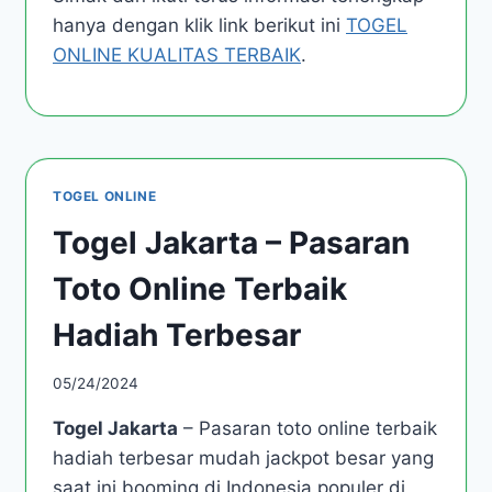
hanya dengan klik link berikut ini
TOGEL
ONLINE KUALITAS TERBAIK
.
TOGEL ONLINE
Togel Jakarta – Pasaran
Toto Online Terbaik
Hadiah Terbesar
05/24/2024
Togel Jakarta
– Pasaran toto online terbaik
hadiah terbesar mudah jackpot besar yang
saat ini booming di Indonesia populer di