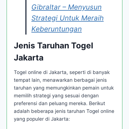
Gibraltar – Menyusun
Strategi Untuk Meraih
Keberuntungan
Jenis Taruhan Togel
Jakarta
Togel online di Jakarta, seperti di banyak
tempat lain, menawarkan berbagai jenis
taruhan yang memungkinkan pemain untuk
memilih strategi yang sesuai dengan
preferensi dan peluang mereka. Berikut
adalah beberapa jenis taruhan Togel online
yang populer di Jakarta: