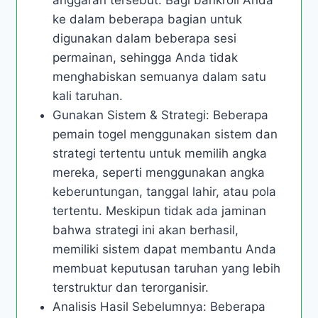
anggaran tersebut. Bagi bankroll Anda
ke dalam beberapa bagian untuk
digunakan dalam beberapa sesi
permainan, sehingga Anda tidak
menghabiskan semuanya dalam satu
kali taruhan.
Gunakan Sistem & Strategi: Beberapa
pemain togel menggunakan sistem dan
strategi tertentu untuk memilih angka
mereka, seperti menggunakan angka
keberuntungan, tanggal lahir, atau pola
tertentu. Meskipun tidak ada jaminan
bahwa strategi ini akan berhasil,
memiliki sistem dapat membantu Anda
membuat keputusan taruhan yang lebih
terstruktur dan terorganisir.
Analisis Hasil Sebelumnya: Beberapa