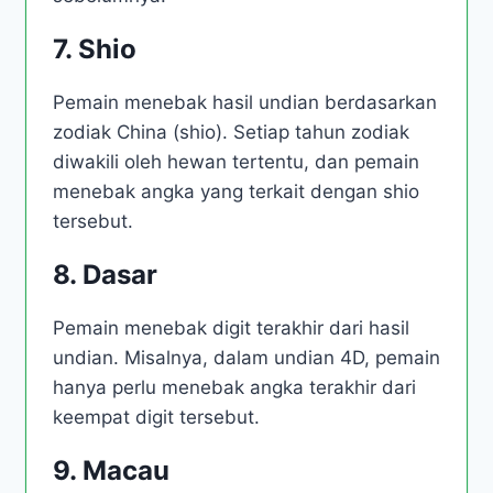
7.
Shio
Pemain menebak hasil undian berdasarkan
zodiak China (shio). Setiap tahun zodiak
diwakili oleh hewan tertentu, dan pemain
menebak angka yang terkait dengan shio
tersebut.
8.
Dasar
Pemain menebak digit terakhir dari hasil
undian. Misalnya, dalam undian 4D, pemain
hanya perlu menebak angka terakhir dari
keempat digit tersebut.
9.
Macau