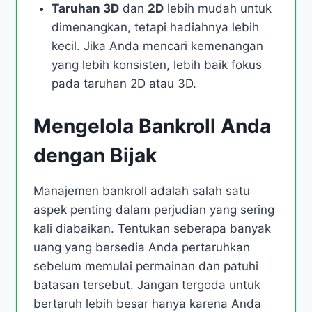
Taruhan 3D
dan
2D
lebih mudah untuk
dimenangkan, tetapi hadiahnya lebih
kecil. Jika Anda mencari kemenangan
yang lebih konsisten, lebih baik fokus
pada taruhan 2D atau 3D.
Mengelola Bankroll Anda
dengan Bijak
Manajemen bankroll adalah salah satu
aspek penting dalam perjudian yang sering
kali diabaikan. Tentukan seberapa banyak
uang yang bersedia Anda pertaruhkan
sebelum memulai permainan dan patuhi
batasan tersebut. Jangan tergoda untuk
bertaruh lebih besar hanya karena Anda