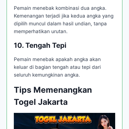
Pemain menebak kombinasi dua angka.
Kemenangan terjadi jika kedua angka yang
dipilih muncul dalam hasil undian, tanpa
memperhatikan urutan.
10.
Tengah Tepi
Pemain menebak apakah angka akan
keluar di bagian tengah atau tepi dari
seluruh kemungkinan angka.
Tips Memenangkan
Togel Jakarta