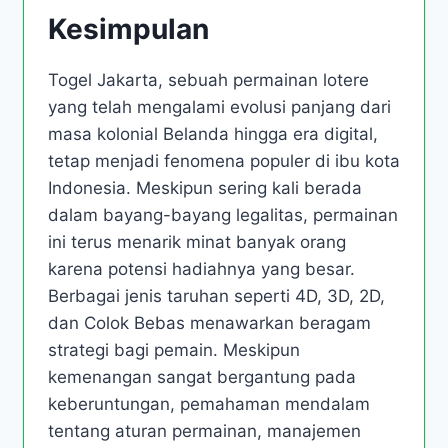
Kesimpulan
Togel Jakarta, sebuah permainan lotere
yang telah mengalami evolusi panjang dari
masa kolonial Belanda hingga era digital,
tetap menjadi fenomena populer di ibu kota
Indonesia. Meskipun sering kali berada
dalam bayang-bayang legalitas, permainan
ini terus menarik minat banyak orang
karena potensi hadiahnya yang besar.
Berbagai jenis taruhan seperti 4D, 3D, 2D,
dan Colok Bebas menawarkan beragam
strategi bagi pemain. Meskipun
kemenangan sangat bergantung pada
keberuntungan, pemahaman mendalam
tentang aturan permainan, manajemen