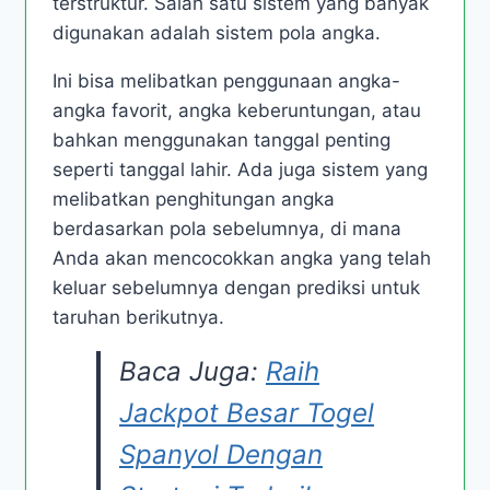
terstruktur. Salah satu sistem yang banyak
digunakan adalah sistem pola angka.
Ini bisa melibatkan penggunaan angka-
angka favorit, angka keberuntungan, atau
bahkan menggunakan tanggal penting
seperti tanggal lahir. Ada juga sistem yang
melibatkan penghitungan angka
berdasarkan pola sebelumnya, di mana
Anda akan mencocokkan angka yang telah
keluar sebelumnya dengan prediksi untuk
taruhan berikutnya.
Baca Juga:
Raih
Jackpot Besar Togel
Spanyol Dengan