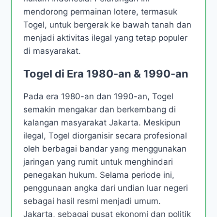
mendorong permainan lotere, termasuk
Togel, untuk bergerak ke bawah tanah dan
menjadi aktivitas ilegal yang tetap populer
di masyarakat.
Togel di Era 1980-an & 1990-an
Pada era 1980-an dan 1990-an, Togel
semakin mengakar dan berkembang di
kalangan masyarakat Jakarta. Meskipun
ilegal, Togel diorganisir secara profesional
oleh berbagai bandar yang menggunakan
jaringan yang rumit untuk menghindari
penegakan hukum. Selama periode ini,
penggunaan angka dari undian luar negeri
sebagai hasil resmi menjadi umum.
Jakarta, sebagai pusat ekonomi dan politik