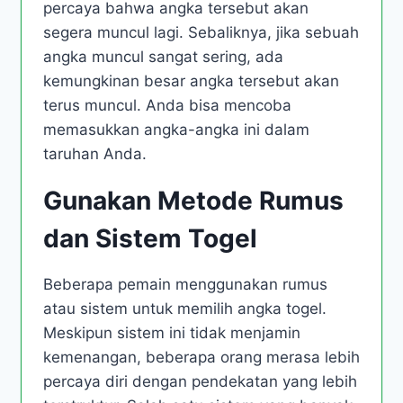
percaya bahwa angka tersebut akan
segera muncul lagi. Sebaliknya, jika sebuah
angka muncul sangat sering, ada
kemungkinan besar angka tersebut akan
terus muncul. Anda bisa mencoba
memasukkan angka-angka ini dalam
taruhan Anda.
Gunakan Metode Rumus
dan Sistem Togel
Beberapa pemain menggunakan rumus
atau sistem untuk memilih angka togel.
Meskipun sistem ini tidak menjamin
kemenangan, beberapa orang merasa lebih
percaya diri dengan pendekatan yang lebih