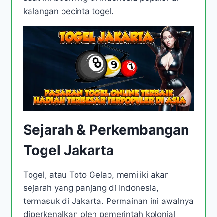
kalangan pecinta togel.
Sejarah & Perkembangan
Togel Jakarta
Togel, atau Toto Gelap, memiliki akar
sejarah yang panjang di Indonesia,
termasuk di Jakarta. Permainan ini awalnya
diperkenalkan oleh pemerintah kolonial