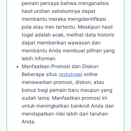
pemain percaya bahwa menganalisis
hasil undian sebelumnya dapat
membantu mereka mengidentifikasi
pola atau tren tertentu. Meskipun hasil
togel adalah acak, melihat data historis
dapat memberikan wawasan dan
membantu Anda membuat pilihan yang
lebih informan.
Manfaatkan Promosi dan Diskon:
Beberapa situs
restutogel
online
menawarkan promosi, diskon, atau
bonus bagi pemain baru maupun yang
sudah lama. Manfaatkan promosi ini
untuk meningkatkan bankroll Anda dan
mendapatkan nilai lebih dari taruhan
Anda.