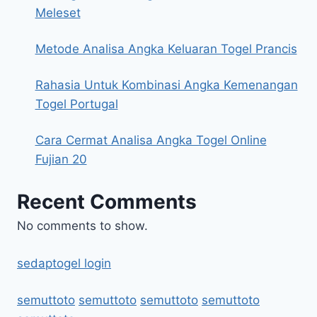
Meleset
Metode Analisa Angka Keluaran Togel Prancis
Rahasia Untuk Kombinasi Angka Kemenangan
Togel Portugal
Cara Cermat Analisa Angka Togel Online
Fujian 20
Recent Comments
No comments to show.
sedaptogel login
semuttoto
semuttoto
semuttoto
semuttoto