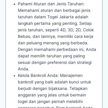
Pahami Aturan dan Jenis Taruhan:
Memahami aturan dan berbagai jenis
taruhan dalam Togel Jakarta adalah
langkah pertama yang penting. Setiap
jenis taruhan, seperti 4D, 3D, 2D, Colok
Bebas, dan lainnya, memiliki cara kerja
dan peluang menang yang berbeda.
Dengan memahami perbedaan ini, Anda
dapat memilih taruhan yang paling
sesuai dengan preferensi dan strategi
Anda.
Kelola Bankroll Anda: Manajemen
bankroll yang baik adalah kunci untuk
berjudi dengan bijaksana. Tetapkan
anggaran yang jelas untuk bermain
togel dan jangan pernah melebihi