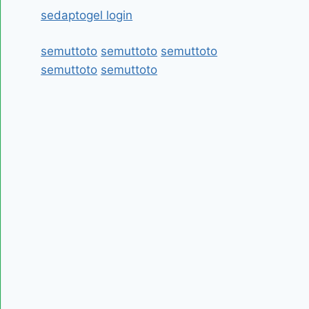
sedaptogel login
semuttoto
semuttoto
semuttoto
semuttoto
semuttoto