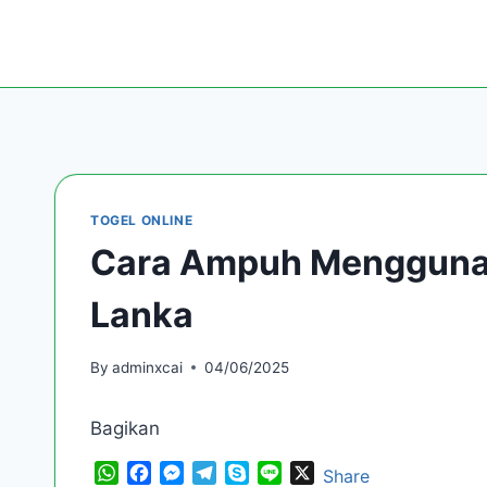
Skip
to
content
TOGEL ONLINE
Cara Ampuh Menggunak
Lanka
By
adminxcai
04/06/2025
Bagikan
W
F
M
T
S
L
X
Share