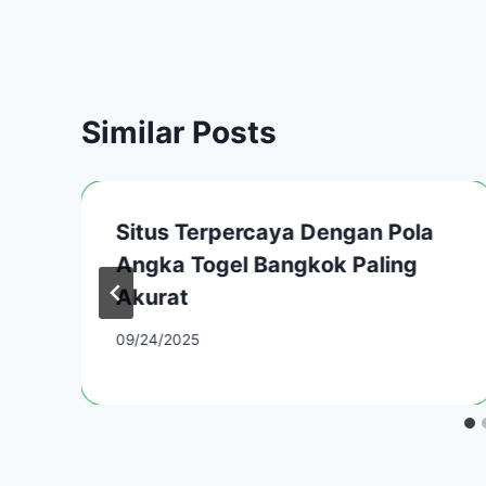
Similar Posts
:
Situs Terpercaya Dengan Pola
Angka Togel Bangkok Paling
Akurat
09/24/2025