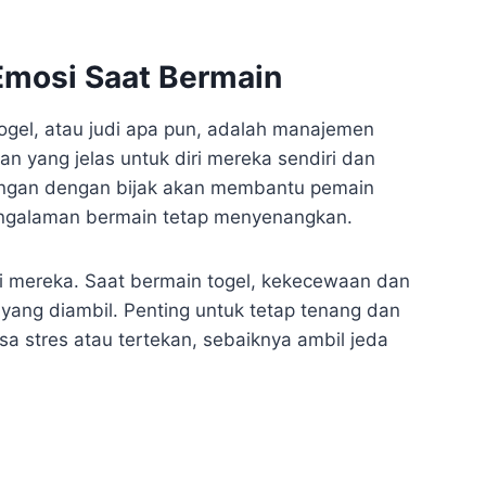
Emosi Saat Bermain
ogel, atau judi apa pun, adalah manajemen
 yang jelas untuk diri mereka sendiri dan
angan dengan bijak akan membantu pemain
engalaman bermain tetap menyenangkan.
si mereka. Saat bermain togel, kekecewaan dan
ang diambil. Penting untuk tetap tenang dan
rasa stres atau tertekan, sebaiknya ambil jeda