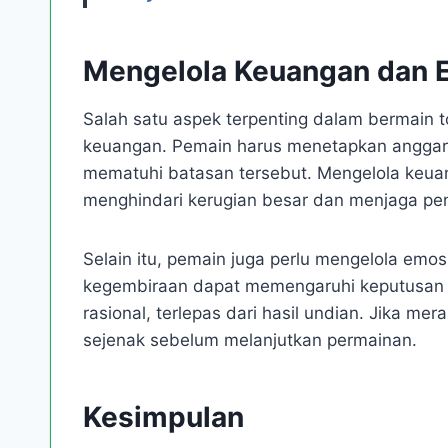
Mengelola Keuangan dan 
Salah satu aspek terpenting dalam bermain t
keuangan. Pemain harus menetapkan anggaran
mematuhi batasan tersebut. Mengelola keu
menghindari kerugian besar dan menjaga p
Selain itu, pemain juga perlu mengelola emo
kegembiraan dapat memengaruhi keputusan y
rasional, terlepas dari hasil undian. Jika me
sejenak sebelum melanjutkan permainan.
Kesimpulan