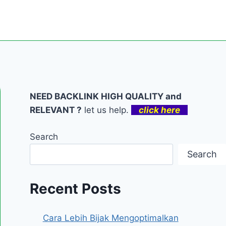
NEED BACKLINK HIGH QUALITY and
RELEVANT ?
let us help.
click here
Search
Search
Recent Posts
Cara Lebih Bijak Mengoptimalkan