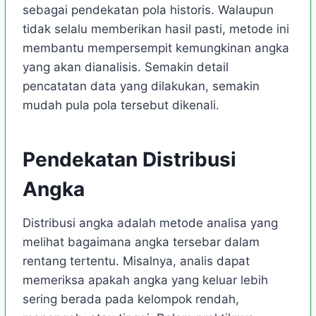
sebagai pendekatan pola historis. Walaupun
tidak selalu memberikan hasil pasti, metode ini
membantu mempersempit kemungkinan angka
yang akan dianalisis. Semakin detail
pencatatan data yang dilakukan, semakin
mudah pula pola tersebut dikenali.
Pendekatan Distribusi
Angka
Distribusi angka adalah metode analisa yang
melihat bagaimana angka tersebar dalam
rentang tertentu. Misalnya, analis dapat
memeriksa apakah angka yang keluar lebih
sering berada pada kelompok rendah,