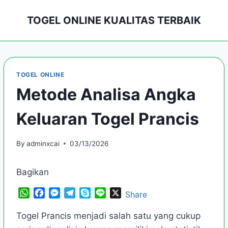
Skip
TOGEL ONLINE KUALITAS TERBAIK
to
content
TOGEL ONLINE
Metode Analisa Angka
Keluaran Togel Prancis
By
adminxcai
03/13/2026
Bagikan
W
F
M
T
S
L
X
Share
h
a
e
e
k
i
a
c
s
l
y
n
Togel Prancis menjadi salah satu yang cukup
t
e
s
e
p
e