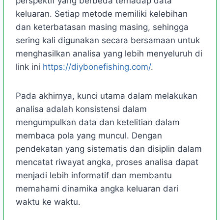
perspektif yang berbeda terhadap data
keluaran. Setiap metode memiliki kelebihan
dan keterbatasan masing masing, sehingga
sering kali digunakan secara bersamaan untuk
menghasilkan analisa yang lebih menyeluruh di
link ini
https://diybonefishing.com/
.
Pada akhirnya, kunci utama dalam melakukan
analisa adalah konsistensi dalam
mengumpulkan data dan ketelitian dalam
membaca pola yang muncul. Dengan
pendekatan yang sistematis dan disiplin dalam
mencatat riwayat angka, proses analisa dapat
menjadi lebih informatif dan membantu
memahami dinamika angka keluaran dari
waktu ke waktu.