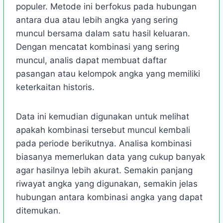
populer. Metode ini berfokus pada hubungan
antara dua atau lebih angka yang sering
muncul bersama dalam satu hasil keluaran.
Dengan mencatat kombinasi yang sering
muncul, analis dapat membuat daftar
pasangan atau kelompok angka yang memiliki
keterkaitan historis.
Data ini kemudian digunakan untuk melihat
apakah kombinasi tersebut muncul kembali
pada periode berikutnya. Analisa kombinasi
biasanya memerlukan data yang cukup banyak
agar hasilnya lebih akurat. Semakin panjang
riwayat angka yang digunakan, semakin jelas
hubungan antara kombinasi angka yang dapat
ditemukan.