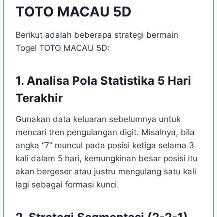
TOTO MACAU 5D
Berikut adalah beberapa strategi bermain
Togel TOTO MACAU 5D:
1.
Analisa Pola Statistika 5 Hari
Terakhir
Gunakan data keluaran sebelumnya untuk
mencari tren pengulangan digit. Misalnya, bila
angka “7” muncul pada posisi ketiga selama 3
kali dalam 5 hari, kemungkinan besar posisi itu
akan bergeser atau justru mengulang satu kali
lagi sebagai formasi kunci.