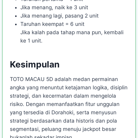
Jika menang, naik ke 3 unit
Jika menang lagi, pasang 2 unit
Taruhan keempat = 6 unit
Jika kalah pada tahap mana pun, kembali
ke 1 unit.
Kesimpulan
TOTO MACAU 5D adalah medan permainan
angka yang menuntut ketajaman logika, disiplin
strategi, dan kecermatan dalam mengelola
risiko. Dengan memanfaatkan fitur unggulan
yang tersedia di Dorahoki, serta menyusun
strategi berdasarkan data historis dan pola
segmentasi, peluang menuju jackpot besar
bukanlah sekadar impian.