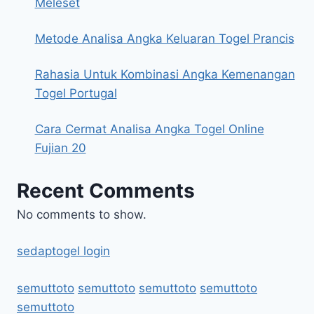
Meleset
Metode Analisa Angka Keluaran Togel Prancis
Rahasia Untuk Kombinasi Angka Kemenangan
Togel Portugal
Cara Cermat Analisa Angka Togel Online
Fujian 20
Recent Comments
No comments to show.
sedaptogel login
semuttoto
semuttoto
semuttoto
semuttoto
semuttoto