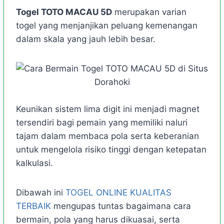
h
a
e
e
k
i
a
c
s
l
y
n
Togel TOTO MACAU 5D
merupakan varian
t
e
s
e
p
e
togel yang menjanjikan peluang kemenangan
s
b
e
g
e
dalam skala yang jauh lebih besar.
A
o
n
r
p
o
g
a
p
k
e
m
r
Keunikan sistem lima digit ini menjadi magnet
tersendiri bagi pemain yang memiliki naluri
tajam dalam membaca pola serta keberanian
untuk mengelola risiko tinggi dengan ketepatan
kalkulasi.
Dibawah ini
TOGEL ONLINE KUALITAS
TERBAIK
mengupas tuntas bagaimana cara
bermain, pola yang harus dikuasai, serta