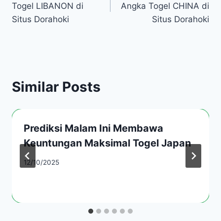
Togel LIBANON di
Angka Togel CHINA di
Situs Dorahoki
Situs Dorahoki
Similar Posts
Prediksi Malam Ini Membawa
Keuntungan Maksimal Togel Japan
12/10/2025