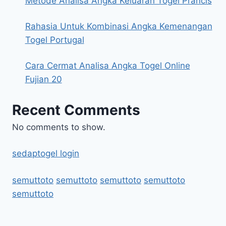
Metode Analisa Angka Keluaran Togel Prancis
Rahasia Untuk Kombinasi Angka Kemenangan
Togel Portugal
Cara Cermat Analisa Angka Togel Online
Fujian 20
Recent Comments
No comments to show.
sedaptogel login
semuttoto
semuttoto
semuttoto
semuttoto
semuttoto