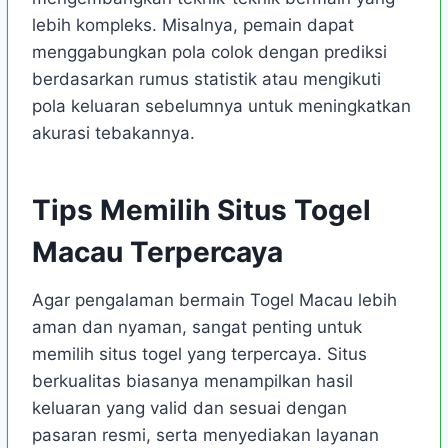
lebih kompleks. Misalnya, pemain dapat
menggabungkan pola colok dengan prediksi
berdasarkan rumus statistik atau mengikuti
pola keluaran sebelumnya untuk meningkatkan
akurasi tebakannya.
Tips Memilih Situs Togel
Macau Terpercaya
Agar pengalaman bermain Togel Macau lebih
aman dan nyaman, sangat penting untuk
memilih situs togel yang terpercaya. Situs
berkualitas biasanya menampilkan hasil
keluaran yang valid dan sesuai dengan
pasaran resmi, serta menyediakan layanan