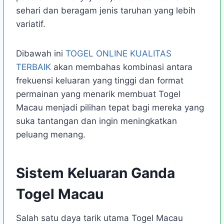
sehari dan beragam jenis taruhan yang lebih
variatif.
Dibawah ini
TOGEL ONLINE KUALITAS
TERBAIK
akan membahas kombinasi antara
frekuensi keluaran yang tinggi dan format
permainan yang menarik membuat Togel
Macau menjadi pilihan tepat bagi mereka yang
suka tantangan dan ingin meningkatkan
peluang menang.
Sistem Keluaran Ganda
Togel Macau
Salah satu daya tarik utama Togel Macau