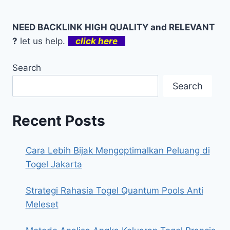
NEED BACKLINK HIGH QUALITY and RELEVANT
?
let us help.
click here
Search
Search
Recent Posts
Cara Lebih Bijak Mengoptimalkan Peluang di
Togel Jakarta
Strategi Rahasia Togel Quantum Pools Anti
Meleset