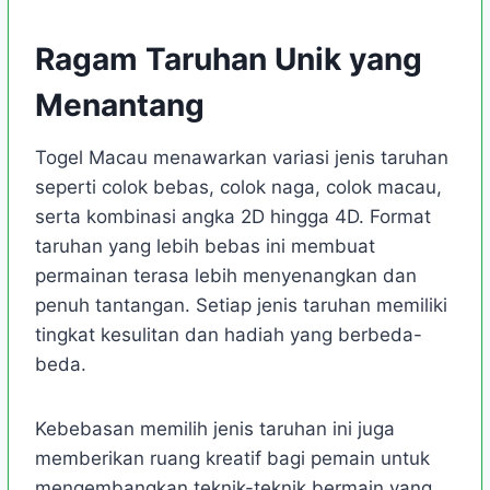
Ragam Taruhan Unik yang
Menantang
Togel Macau menawarkan variasi jenis taruhan
seperti colok bebas, colok naga, colok macau,
serta kombinasi angka 2D hingga 4D. Format
taruhan yang lebih bebas ini membuat
permainan terasa lebih menyenangkan dan
penuh tantangan. Setiap jenis taruhan memiliki
tingkat kesulitan dan hadiah yang berbeda-
beda.
Kebebasan memilih jenis taruhan ini juga
memberikan ruang kreatif bagi pemain untuk
mengembangkan teknik-teknik bermain yang