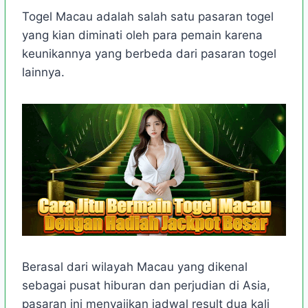
h
a
e
e
k
i
a
c
s
l
y
n
Togel Macau adalah salah satu pasaran togel
t
e
s
e
p
e
yang kian diminati oleh para pemain karena
s
b
e
g
e
keunikannya yang berbeda dari pasaran togel
A
o
n
r
lainnya.
p
o
g
a
p
k
e
m
r
Berasal dari wilayah Macau yang dikenal
sebagai pusat hiburan dan perjudian di Asia,
pasaran ini menyajikan jadwal result dua kali