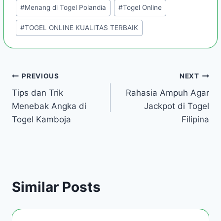
#
Menang di Togel Polandia
#
Togel Online
#
TOGEL ONLINE KUALITAS TERBAIK
Post
PREVIOUS
NEXT
Tips dan Trik
Rahasia Ampuh Agar
navigation
Menebak Angka di
Jackpot di Togel
Togel Kamboja
Filipina
Similar Posts