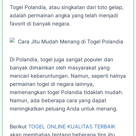
h
a
e
e
k
i
a
c
s
l
y
n
Togel Polandia, atau singkatan dari toto gelap,
t
e
s
e
p
e
adalah permainan angka yang telah menjadi
s
b
e
g
e
favorit di banyak negara.
A
o
n
r
p
o
g
a
p
k
e
m
r
Di Polandia, togel juga sangat populer dan
banyak dimainkan oleh masyarakat yang
mencari keberuntungan. Namun, seperti halnya
permainan togel di negara lainnya,
memenangkan togel Polandia tidaklah mudah.
Namun, ada beberapa cara yang dapat
meningkatkan peluang Anda untuk menang.
Berikut
TOGEL ONLINE KUALITAS TERBAIK
akan membahas tentang beberapa tips jitu