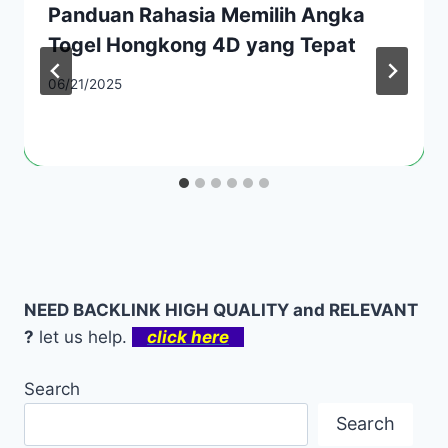
Panduan Rahasia Memilih Angka
Togel Hongkong 4D yang Tepat
06/21/2025
NEED BACKLINK HIGH QUALITY and RELEVANT
?
let us help.
click here
Search
Search