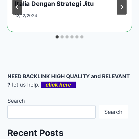
Italia Dengan Strategi Jitu
12/12/2024
NEED BACKLINK HIGH QUALITY and RELEVANT
?
let us help.
click here
Search
Search
Recent Posts