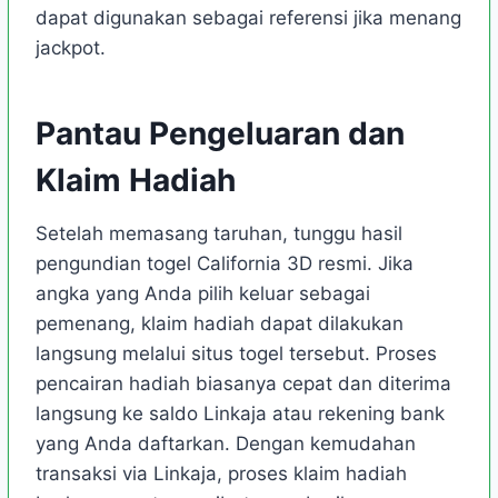
dapat digunakan sebagai referensi jika menang
jackpot.
Pantau Pengeluaran dan
Klaim Hadiah
Setelah memasang taruhan, tunggu hasil
pengundian togel California 3D resmi. Jika
angka yang Anda pilih keluar sebagai
pemenang, klaim hadiah dapat dilakukan
langsung melalui situs togel tersebut. Proses
pencairan hadiah biasanya cepat dan diterima
langsung ke saldo Linkaja atau rekening bank
yang Anda daftarkan. Dengan kemudahan
transaksi via Linkaja, proses klaim hadiah