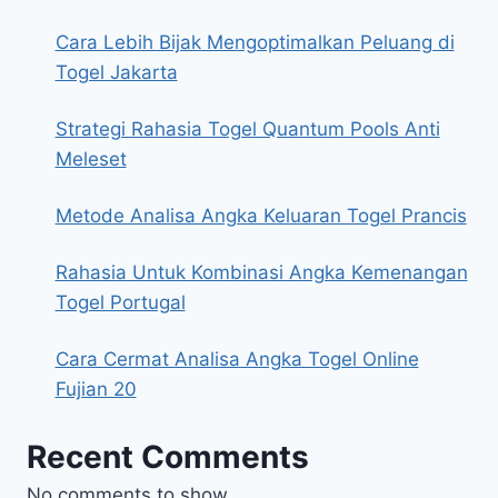
Cara Lebih Bijak Mengoptimalkan Peluang di
Togel Jakarta
Strategi Rahasia Togel Quantum Pools Anti
Meleset
Metode Analisa Angka Keluaran Togel Prancis
Rahasia Untuk Kombinasi Angka Kemenangan
Togel Portugal
Cara Cermat Analisa Angka Togel Online
Fujian 20
Recent Comments
No comments to show.