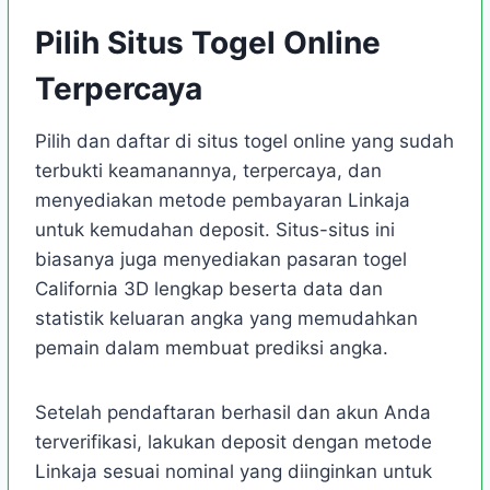
Pilih Situs Togel Online
Terpercaya
Pilih dan daftar di situs togel online yang sudah
terbukti keamanannya, terpercaya, dan
menyediakan metode pembayaran Linkaja
untuk kemudahan deposit. Situs-situs ini
biasanya juga menyediakan pasaran togel
California 3D lengkap beserta data dan
statistik keluaran angka yang memudahkan
pemain dalam membuat prediksi angka.
Setelah pendaftaran berhasil dan akun Anda
terverifikasi, lakukan deposit dengan metode
Linkaja sesuai nominal yang diinginkan untuk