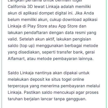
Langkah pertama untuk bermain togel
California 3D lewat Linkaja adalah memiliki
akun di aplikasi dompet digital ini. Jika Anda
belum memiliki akun, cukup download aplikasi
Linkaja di Play Store atau App Store dan
lakukan pendaftaran dengan data resmi yang
valid. Setelah akun aktif, lakukan pengisian
saldo (top up) menggunakan berbagai metode
yang disediakan, seperti transfer bank, gerai
Alfamart, atau metode pembayaran lainnya.
Saldo Linkaja nantinya akan dipakai untuk
melakukan deposit ke situs togel online
terpercaya yang menerima pembayaran melalui
Linkaja. Pastikan saldo mencukupi agar proses
taruhan berjalan lancar tanpa gangguan.