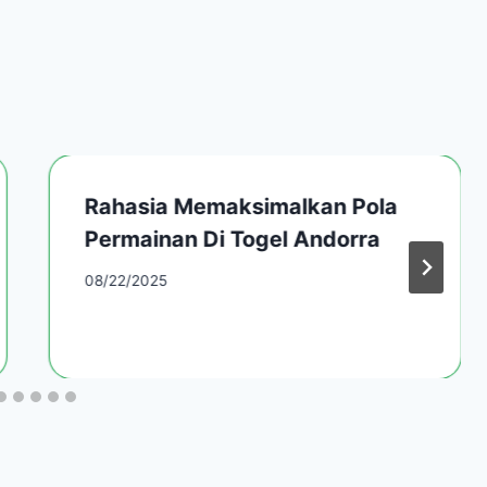
Rahasia Memaksimalkan Pola
Permainan Di Togel Andorra
08/22/2025