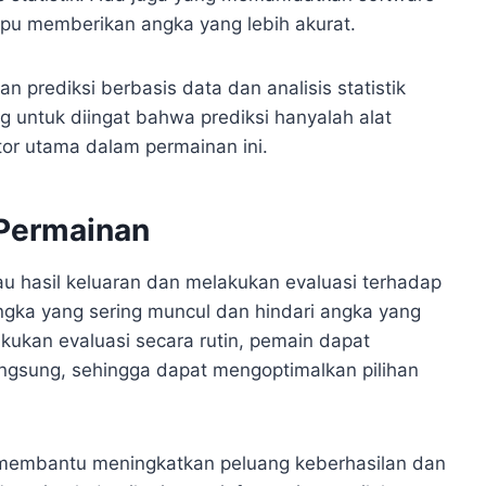
ampu memberikan angka yang lebih akurat.
 prediksi berbasis data dan analisis statistik
 untuk diingat bahwa prediksi hanyalah alat
tor utama dalam permainan ini.
 Permainan
au hasil keluaran dan melakukan evaluasi terhadap
gka yang sering muncul dan hindari angka yang
akukan evaluasi secara rutin, pemain dapat
ngsung, sehingga dapat mengoptimalkan pilihan
n membantu meningkatkan peluang keberhasilan dan