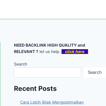
NEED BACKLINK HIGH QUALITY and
RELEVANT ?
let us help.
click here
Search
Search
Recent Posts
Cara Lebih Bijak Mengoptimalkan