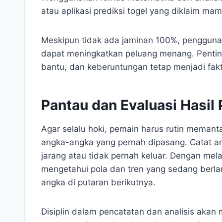
atau aplikasi prediksi togel yang diklaim m
Meskipun tidak ada jaminan 100%, penggunaan
dapat meningkatkan peluang menang. Penting
bantu, dan keberuntungan tetap menjadi fak
Pantau dan Evaluasi Hasil
Agar selalu hoki, pemain harus rutin memant
angka-angka yang pernah dipasang. Catat an
jarang atau tidak pernah keluar. Dengan mel
mengetahui pola dan tren yang sedang berla
angka di putaran berikutnya.
Disiplin dalam pencatatan dan analisis aka