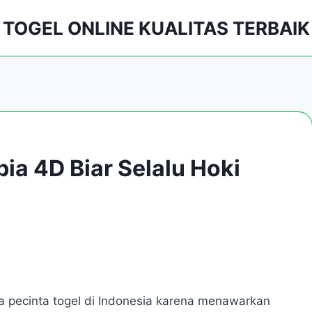
TOGEL ONLINE KUALITAS TERBAIK
ia 4D Biar Selalu Hoki
a pecinta togel di Indonesia karena menawarkan