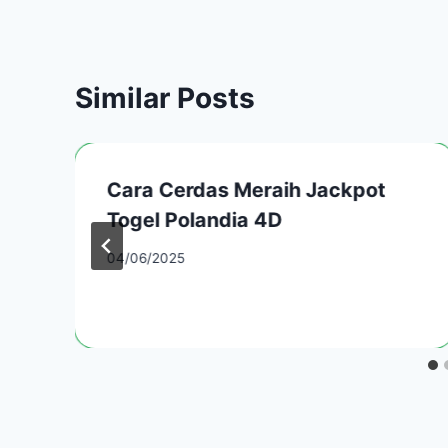
Similar Posts
Cara Cerdas Meraih Jackpot
Togel Polandia 4D
04/06/2025