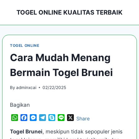
Skip
TOGEL ONLINE KUALITAS TERBAIK
to
content
TOGEL ONLINE
Cara Mudah Menang
Bermain Togel Brunei
By
adminxcai
02/22/2025
Bagikan
W
F
M
T
S
L
X
Share
h
a
e
e
k
i
a
c
s
l
y
n
Togel Brunei
, meskipun tidak sepopuler jenis
t
e
s
e
p
e