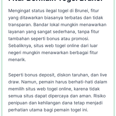
Mengingat status ilegal togel di Brunei, fitur
yang ditawarkan biasanya terbatas dan tidak
transparan. Bandar lokal mungkin menawarkan
layanan yang sangat sederhana, tanpa fitur
tambahan seperti bonus atau promosi.
Sebaliknya, situs web togel online dari luar
negeri mungkin menawarkan berbagai fitur
menarik.
Seperti bonus deposit, diskon taruhan, dan live
draw. Namun, pemain harus berhati-hati dalam
memilih situs web togel online, karena tidak
semua situs dapat dipercaya dan aman. Risiko
penipuan dan kehilangan dana tetap menjadi
perhatian utama bagi pemain togel ini.