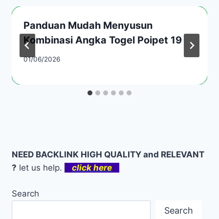
Panduan Mudah Menyusun
Kombinasi Angka Togel Poipet 19
01/06/2026
NEED BACKLINK HIGH QUALITY and RELEVANT
?
let us help.
click here
Search
Search