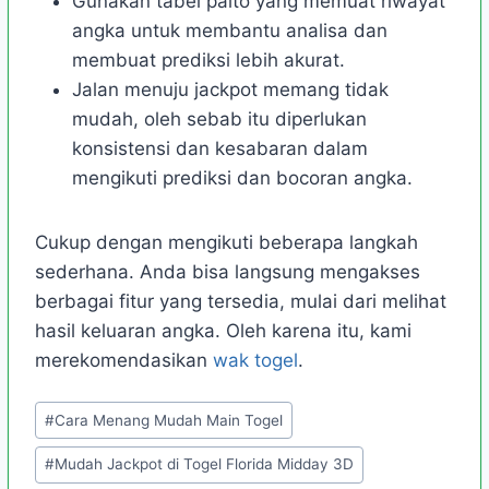
Gunakan tabel paito yang memuat riwayat
angka untuk membantu analisa dan
membuat prediksi lebih akurat.
Jalan menuju jackpot memang tidak
mudah, oleh sebab itu diperlukan
konsistensi dan kesabaran dalam
mengikuti prediksi dan bocoran angka.
Cukup dengan mengikuti beberapa langkah
sederhana. Anda bisa langsung mengakses
berbagai fitur yang tersedia, mulai dari melihat
hasil keluaran angka. Oleh karena itu, kami
merekomendasikan
wak togel
.
Post
#
Cara Menang Mudah Main Togel
Tags:
#
Mudah Jackpot di Togel Florida Midday 3D