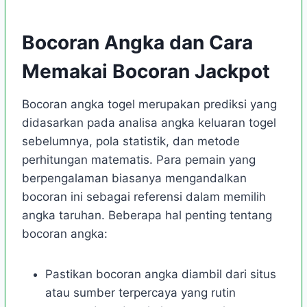
Bocoran Angka dan Cara
Memakai Bocoran Jackpot
Bocoran angka togel merupakan prediksi yang
didasarkan pada analisa angka keluaran togel
sebelumnya, pola statistik, dan metode
perhitungan matematis. Para pemain yang
berpengalaman biasanya mengandalkan
bocoran ini sebagai referensi dalam memilih
angka taruhan. Beberapa hal penting tentang
bocoran angka:
Pastikan bocoran angka diambil dari situs
atau sumber terpercaya yang rutin