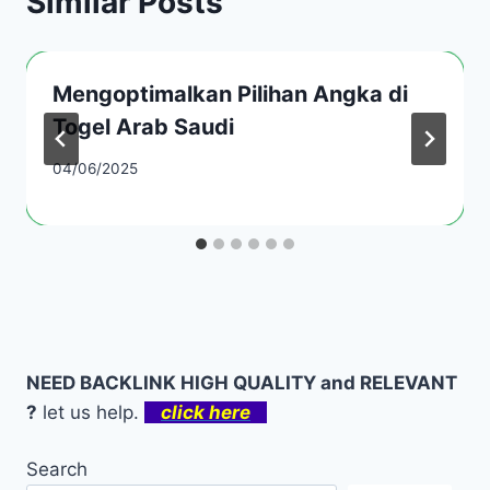
Similar Posts
Mengoptimalkan Pilihan Angka di
Togel Arab Saudi
04/06/2025
NEED BACKLINK HIGH QUALITY and RELEVANT
?
let us help.
click here
Search