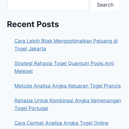
Search
Recent Posts
Cara Lebih Bijak Mengoptimalkan Peluang di
Togel Jakarta
Strategi Rahasia Togel Quantum Pools Anti
Meleset
Metode Analisa Angka Keluaran Togel Prancis
Rahasia Untuk Kombinasi Angka Kemenangan
Togel Portugal
Cara Cermat Analisa Angka Togel Online