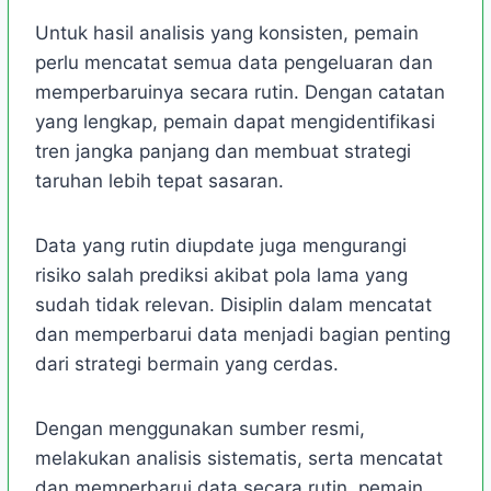
Untuk hasil analisis yang konsisten, pemain
perlu mencatat semua data pengeluaran dan
memperbaruinya secara rutin. Dengan catatan
yang lengkap, pemain dapat mengidentifikasi
tren jangka panjang dan membuat strategi
taruhan lebih tepat sasaran.
Data yang rutin diupdate juga mengurangi
risiko salah prediksi akibat pola lama yang
sudah tidak relevan. Disiplin dalam mencatat
dan memperbarui data menjadi bagian penting
dari strategi bermain yang cerdas.
Dengan menggunakan sumber resmi,
melakukan analisis sistematis, serta mencatat
dan memperbarui data secara rutin, pemain