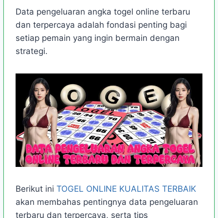
h
a
e
e
k
i
a
c
s
l
y
n
Data pengeluaran angka togel online terbaru
t
e
s
e
p
e
dan terpercaya adalah fondasi penting bagi
s
b
e
g
e
setiap pemain yang ingin bermain dengan
A
o
n
r
strategi.
p
o
g
a
p
k
e
m
r
Berikut ini
TOGEL ONLINE KUALITAS TERBAIK
akan membahas pentingnya data pengeluaran
terbaru dan terpercaya, serta tips