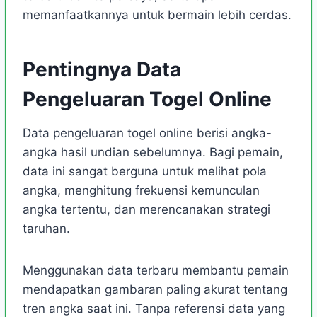
memanfaatkannya untuk bermain lebih cerdas.
Pentingnya Data
Pengeluaran Togel Online
Data pengeluaran togel online berisi angka-
angka hasil undian sebelumnya. Bagi pemain,
data ini sangat berguna untuk melihat pola
angka, menghitung frekuensi kemunculan
angka tertentu, dan merencanakan strategi
taruhan.
Menggunakan data terbaru membantu pemain
mendapatkan gambaran paling akurat tentang
tren angka saat ini. Tanpa referensi data yang