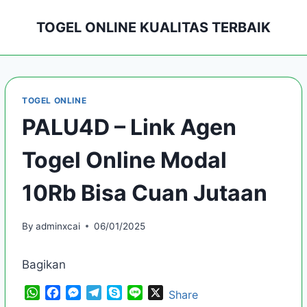
Skip
TOGEL ONLINE KUALITAS TERBAIK
to
content
TOGEL ONLINE
PALU4D – Link Agen
Togel Online Modal
10Rb Bisa Cuan Jutaan
By
adminxcai
06/01/2025
Bagikan
W
F
M
T
S
L
X
Share