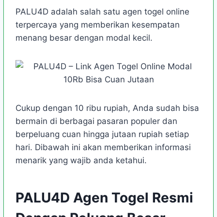
h
a
e
e
k
i
a
c
s
l
y
n
PALU4D adalah salah satu agen togel online
t
e
s
e
p
e
terpercaya yang memberikan kesempatan
s
b
e
g
e
menang besar dengan modal kecil.
A
o
n
r
p
o
g
a
p
k
e
m
r
Cukup dengan 10 ribu rupiah, Anda sudah bisa
bermain di berbagai pasaran populer dan
berpeluang cuan hingga jutaan rupiah setiap
hari. Dibawah ini akan memberikan informasi
menarik yang wajib anda ketahui.
PALU4D Agen Togel Resmi