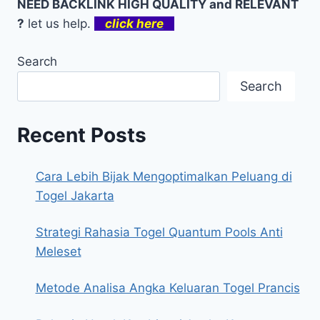
NEED BACKLINK HIGH QUALITY and RELEVANT
?
let us help.
click here
Search
Search
Recent Posts
Cara Lebih Bijak Mengoptimalkan Peluang di
Togel Jakarta
Strategi Rahasia Togel Quantum Pools Anti
Meleset
Metode Analisa Angka Keluaran Togel Prancis