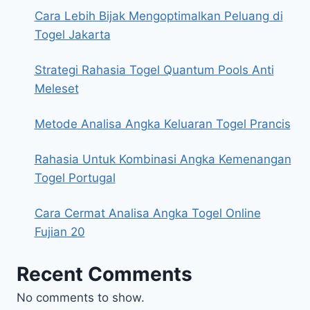
Cara Lebih Bijak Mengoptimalkan Peluang di
Togel Jakarta
Strategi Rahasia Togel Quantum Pools Anti
Meleset
Metode Analisa Angka Keluaran Togel Prancis
Rahasia Untuk Kombinasi Angka Kemenangan
Togel Portugal
Cara Cermat Analisa Angka Togel Online
Fujian 20
Recent Comments
No comments to show.