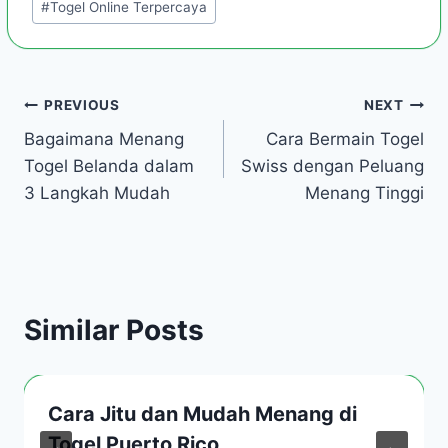
#
Togel Online Terpercaya
Post
PREVIOUS
NEXT
Bagaimana Menang
Cara Bermain Togel
navigation
Togel Belanda dalam
Swiss dengan Peluang
3 Langkah Mudah
Menang Tinggi
Similar Posts
Cara Jitu dan Mudah Menang di
Togel Puerto Rico