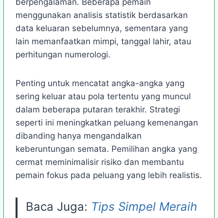
berpengalaman. Beberapa pemain
menggunakan analisis statistik berdasarkan
data keluaran sebelumnya, sementara yang
lain memanfaatkan mimpi, tanggal lahir, atau
perhitungan numerologi.
Penting untuk mencatat angka-angka yang
sering keluar atau pola tertentu yang muncul
dalam beberapa putaran terakhir. Strategi
seperti ini meningkatkan peluang kemenangan
dibanding hanya mengandalkan
keberuntungan semata. Pemilihan angka yang
cermat meminimalisir risiko dan membantu
pemain fokus pada peluang yang lebih realistis.
Baca Juga:
Tips Simpel Meraih