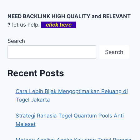
NEED BACKLINK HIGH QUALITY and RELEVANT
?
let us help.
click here
Search
Search
Recent Posts
Cara Lebih Bijak Mengoptimalkan Peluang di
Togel Jakarta
Strategi Rahasia Togel Quantum Pools Anti
Meleset