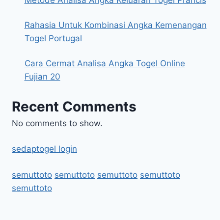
Metode Analisa Angka Keluaran Togel Prancis
Rahasia Untuk Kombinasi Angka Kemenangan
Togel Portugal
Cara Cermat Analisa Angka Togel Online
Fujian 20
Recent Comments
No comments to show.
sedaptogel login
semuttoto
semuttoto
semuttoto
semuttoto
semuttoto