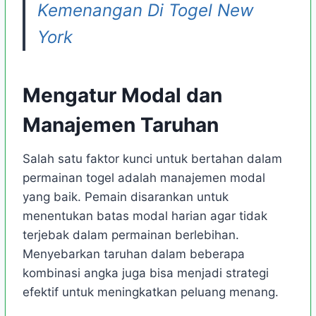
Kemenangan Di Togel New
York
Mengatur Modal dan
Manajemen Taruhan
Salah satu faktor kunci untuk bertahan dalam
permainan togel adalah manajemen modal
yang baik. Pemain disarankan untuk
menentukan batas modal harian agar tidak
terjebak dalam permainan berlebihan.
Menyebarkan taruhan dalam beberapa
kombinasi angka juga bisa menjadi strategi
efektif untuk meningkatkan peluang menang.