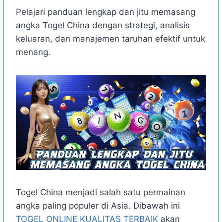
h
a
e
e
k
i
a
c
s
l
y
n
Pelajari panduan lengkap dan jitu memasang
t
e
s
e
p
e
angka Togel China dengan strategi, analisis
s
b
e
g
e
keluaran, dan manajemen taruhan efektif untuk
A
o
n
r
menang.
p
o
g
a
p
k
e
m
r
Togel China menjadi salah satu permainan
angka paling populer di Asia. Dibawah ini
TOGEL ONLINE KUALITAS TERBAIK
akan