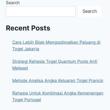
Search
Search
Recent Posts
Cara Lebih Bijak Mengoptimalkan Peluang di
Togel Jakarta
Strategi Rahasia Togel Quantum Pools Anti
Meleset
Metode Analisa Angka Keluaran Togel Prancis
Rahasia Untuk Kombinasi Angka Kemenangan
Togel Portugal