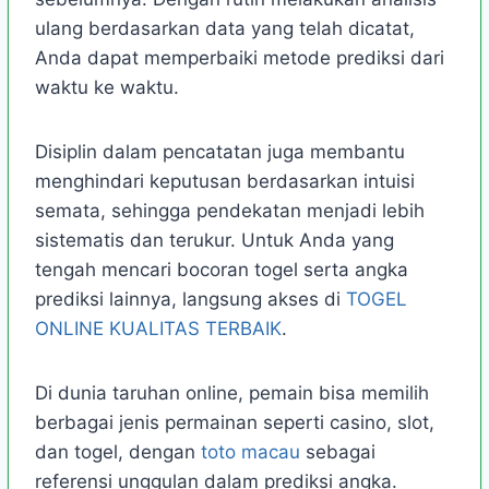
ulang berdasarkan data yang telah dicatat,
Anda dapat memperbaiki metode prediksi dari
waktu ke waktu.
Disiplin dalam pencatatan juga membantu
menghindari keputusan berdasarkan intuisi
semata, sehingga pendekatan menjadi lebih
sistematis dan terukur. Untuk Anda yang
tengah mencari bocoran togel serta angka
prediksi lainnya, langsung akses di
TOGEL
ONLINE KUALITAS TERBAIK
.
Di dunia taruhan online, pemain bisa memilih
berbagai jenis permainan seperti casino, slot,
dan togel, dengan
toto macau
sebagai
referensi unggulan dalam prediksi angka.