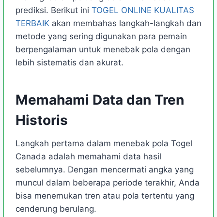
prediksi. Berikut ini
TOGEL ONLINE KUALITAS
TERBAIK
akan membahas langkah-langkah dan
metode yang sering digunakan para pemain
berpengalaman untuk menebak pola dengan
lebih sistematis dan akurat.
Memahami Data dan Tren
Historis
Langkah pertama dalam menebak pola Togel
Canada adalah memahami data hasil
sebelumnya. Dengan mencermati angka yang
muncul dalam beberapa periode terakhir, Anda
bisa menemukan tren atau pola tertentu yang
cenderung berulang.