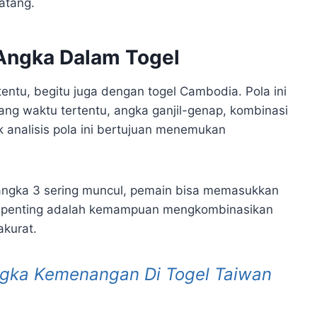
atang.
 Angka Dalam Togel
entu, begitu juga dengan togel Cambodia. Pola ini
ng waktu tertentu, angka ganjil-genap, kombinasi
k analisis pola ini bertujuan menemukan
ir angka 3 sering muncul, pemain bisa memasukkan
g penting adalah kemampuan mengkombinasikan
akurat.
gka Kemenangan Di Togel Taiwan