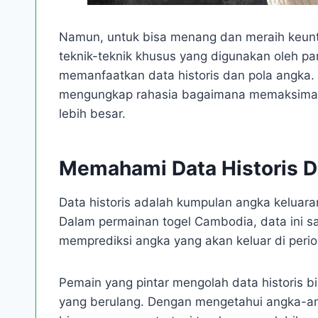
Namun, untuk bisa menang dan meraih keunt
teknik-teknik khusus yang digunakan oleh p
memanfaatkan data historis dan pola angka.
mengungkap rahasia bagaimana memaksimalk
lebih besar.
Memahami Data Historis 
Data historis adalah kumpulan angka keluara
Dalam permainan togel Cambodia, data ini s
memprediksi angka yang akan keluar di perio
Pemain yang pintar mengolah data historis 
yang berulang. Dengan mengetahui angka-ang