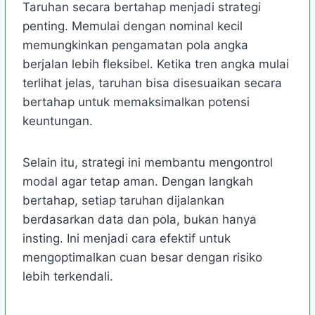
Taruhan secara bertahap menjadi strategi
penting. Memulai dengan nominal kecil
memungkinkan pengamatan pola angka
berjalan lebih fleksibel. Ketika tren angka mulai
terlihat jelas, taruhan bisa disesuaikan secara
bertahap untuk memaksimalkan potensi
keuntungan.
Selain itu, strategi ini membantu mengontrol
modal agar tetap aman. Dengan langkah
bertahap, setiap taruhan dijalankan
berdasarkan data dan pola, bukan hanya
insting. Ini menjadi cara efektif untuk
mengoptimalkan cuan besar dengan risiko
lebih terkendali.