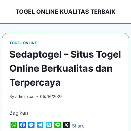
Skip
TOGEL ONLINE KUALITAS TERBAIK
to
content
TOGEL ONLINE
Sedaptogel – Situs Togel
Online Berkualitas dan
Terpercaya
By
adminxcai
05/06/2025
Bagikan
W
F
M
T
S
L
X
Share