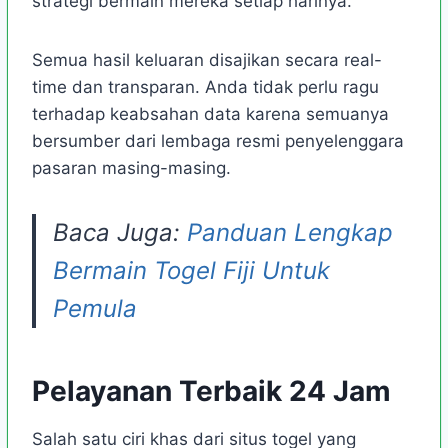
strategi bermain mereka setiap harinya.
Semua hasil keluaran disajikan secara real-
time dan transparan. Anda tidak perlu ragu
terhadap keabsahan data karena semuanya
bersumber dari lembaga resmi penyelenggara
pasaran masing-masing.
Baca Juga:
Panduan Lengkap
Bermain Togel Fiji Untuk
Pemula
Pelayanan Terbaik 24 Jam
Salah satu ciri khas dari situs togel yang