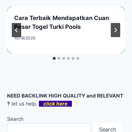
Cara Terbaik Mendapatkan Cuan
Besar Togel Turki Pools
10/16/2025
NEED BACKLINK HIGH QUALITY and RELEVANT
?
let us help.
click here
Search
Search