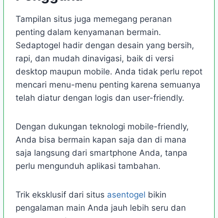
Tampilan situs juga memegang peranan
penting dalam kenyamanan bermain.
Sedaptogel hadir dengan desain yang bersih,
rapi, dan mudah dinavigasi, baik di versi
desktop maupun mobile. Anda tidak perlu repot
mencari menu-menu penting karena semuanya
telah diatur dengan logis dan user-friendly.
Dengan dukungan teknologi mobile-friendly,
Anda bisa bermain kapan saja dan di mana
saja langsung dari smartphone Anda, tanpa
perlu mengunduh aplikasi tambahan.
Trik eksklusif dari situs
asentogel
bikin
pengalaman main Anda jauh lebih seru dan