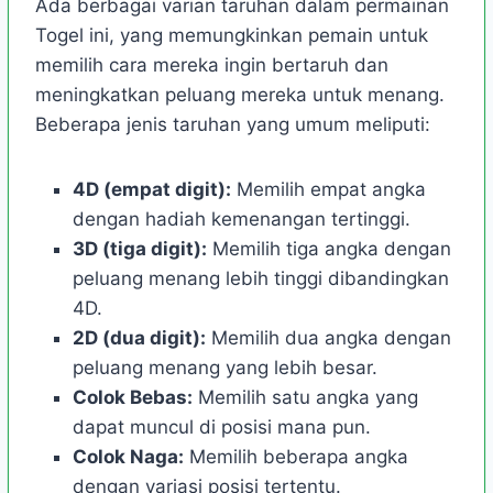
Ada berbagai varian taruhan dalam permainan
Togel ini, yang memungkinkan pemain untuk
memilih cara mereka ingin bertaruh dan
meningkatkan peluang mereka untuk menang.
Beberapa jenis taruhan yang umum meliputi:
4D (empat digit):
Memilih empat angka
dengan hadiah kemenangan tertinggi.
3D (tiga digit):
Memilih tiga angka dengan
peluang menang lebih tinggi dibandingkan
4D.
2D (dua digit):
Memilih dua angka dengan
peluang menang yang lebih besar.
Colok Bebas:
Memilih satu angka yang
dapat muncul di posisi mana pun.
Colok Naga:
Memilih beberapa angka
dengan variasi posisi tertentu.