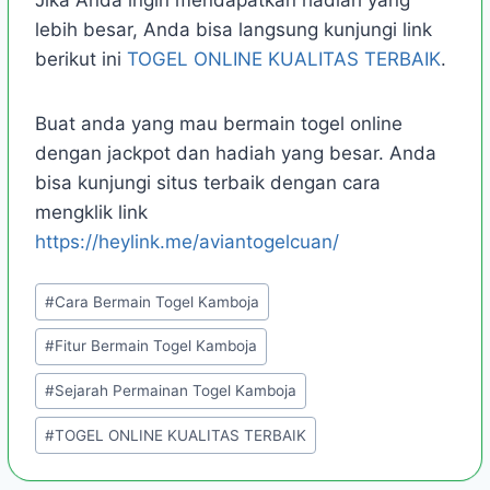
Jika Anda ingin mendapatkan hadiah yang
lebih besar, Anda bisa langsung kunjungi link
berikut ini
TOGEL ONLINE KUALITAS TERBAIK
.
Buat anda yang mau bermain togel online
dengan jackpot dan hadiah yang besar. Anda
bisa kunjungi situs terbaik dengan cara
mengklik link
https://heylink.me/aviantogelcuan/
Post
#
Cara Bermain Togel Kamboja
Tags:
#
Fitur Bermain Togel Kamboja
#
Sejarah Permainan Togel Kamboja
#
TOGEL ONLINE KUALITAS TERBAIK