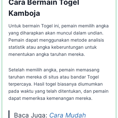
Cara Bermain
Togel
Kamboja
Untuk bermain Togel ini, pemain memilih angka
yang diharapkan akan muncul dalam undian.
Pemain dapat menggunakan metode analisis
statistik atau angka keberuntungan untuk
menentukan angka taruhan mereka.
Setelah memilih angka, pemain memasang
taruhan mereka di situs atau bandar Togel
terpercaya. Hasil togel biasanya diumumkan
pada waktu yang telah ditentukan, dan pemain
dapat memeriksa kemenangan mereka.
Baca Juga:
Cara Mudah