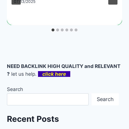
07/13/2025
NEED BACKLINK HIGH QUALITY and RELEVANT
?
let us help.
click here
Search
Search
Recent Posts