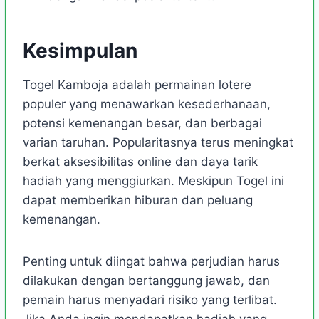
Kesimpulan
Togel Kamboja adalah permainan lotere
populer yang menawarkan kesederhanaan,
potensi kemenangan besar, dan berbagai
varian taruhan. Popularitasnya terus meningkat
berkat aksesibilitas online dan daya tarik
hadiah yang menggiurkan. Meskipun Togel ini
dapat memberikan hiburan dan peluang
kemenangan.
Penting untuk diingat bahwa perjudian harus
dilakukan dengan bertanggung jawab, dan
pemain harus menyadari risiko yang terlibat.