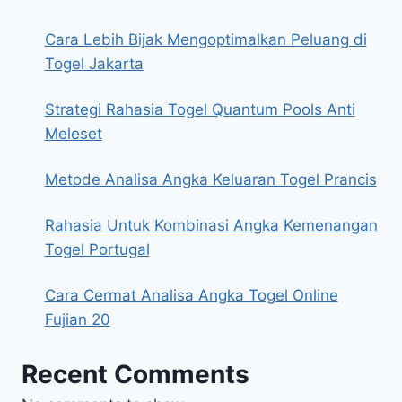
Cara Lebih Bijak Mengoptimalkan Peluang di
Togel Jakarta
Strategi Rahasia Togel Quantum Pools Anti
Meleset
Metode Analisa Angka Keluaran Togel Prancis
Rahasia Untuk Kombinasi Angka Kemenangan
Togel Portugal
Cara Cermat Analisa Angka Togel Online
Fujian 20
Recent Comments