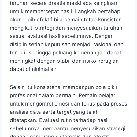
taruhan secara drastis meski ada keinginan
untuk mempercepat hasil. Langkah bertahap
akan lebih efektif bila pemain tetap konsisten
mengikuti strategi dan menyesuaikan taruhan
sesuai evaluasi hasil sebelumnya. Dengan
disiplin setiap keputusan menjadi rasional dan
terukur sehingga peluang kemenangan dapat
meningkat dengan stabil dan risiko kerugian
dapat diminimalisir
Selain itu konsistensi membangun pola pikir
profesional dalam bermain. Pemain belajar
untuk mengontrol emosi dan fokus pada proses
analisis data serta target yang telah
ditetapkan. Evaluasi rutin terhadap hasil
sebelumnya membantu menyesuaikan strategi
dengan cara yang sistematis dan efektif.