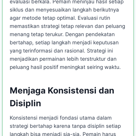
evaluasi berkala. Pemain meninjau hasil setiap
siklus dan menyesuaikan langkah berikutnya
agar metode tetap optimal. Evaluasi rutin
memastikan strategi tetap relevan dan peluang
menang tetap terukur. Dengan pendekatan
bertahap, setiap langkah menjadi keputusan
yang terinformasi dan rasional. Strategi ini
menjadikan permainan lebih terstruktur dan
peluang hasil positif meningkat seiring waktu.
Menjaga Konsistensi dan
Disiplin
Konsistensi menjadi fondasi utama dalam
strategi bertahap karena tanpa disiplin setiap
langkah bisa menjadi sia-sia. Pemain harus