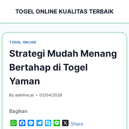
Skip
TOGEL ONLINE KUALITAS TERBAIK
to
content
TOGEL ONLINE
Strategi Mudah Menang
Bertahap di Togel
Yaman
By
adminxcai
02/04/2026
Bagikan
W
F
M
T
S
L
X
Share