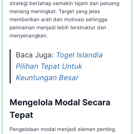
strategi bertahap semakin tajam dan peluang
menang meningkat. Target yang jelas
memberikan arah dan motivasi sehingga
permainan menjadi lebih terstruktur dan
menyenangkan.
Baca Juga:
Togel Islandia
Pilihan Tepat Untuk
Keuntungan Besar
Mengelola Modal Secara
Tepat
Pengelolaan modal menjadi elemen penting