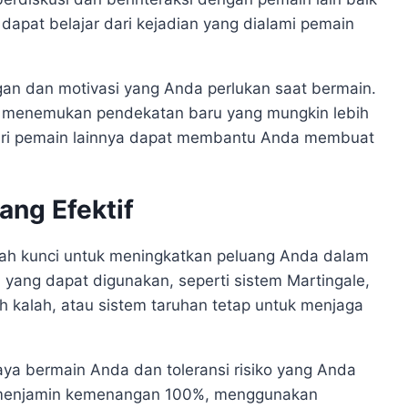
 dapat belajar dari kejadian yang dialami pemain
an dan motivasi yang Anda perlukan saat bermain.
an menemukan pendekatan baru yang mungkin lebih
f dari pemain lainnya dapat membantu Anda membuat
ang Efektif
lah kunci untuk meningkatkan peluang Anda dalam
 yang dapat digunakan, seperti sistem Martingale,
kalah, atau sistem taruhan tetap untuk menjaga
aya bermain Anda dan toleransi risiko yang Anda
sa menjamin kemenangan 100%, menggunakan