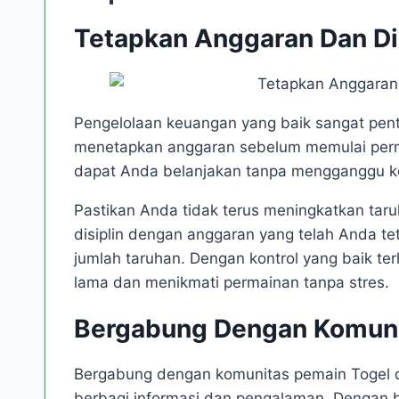
Tetapkan Anggaran Dan Di
Pengelolaan keuangan yang baik sangat pent
menetapkan anggaran sebelum memulai perm
dapat Anda belanjakan tanpa mengganggu k
Pastikan Anda tidak terus meningkatkan tar
disiplin dengan anggaran yang telah Anda te
jumlah taruhan. Dengan kontrol yang baik t
lama dan menikmati permainan tanpa stres.
Bergabung Dengan Komuni
Bergabung dengan komunitas pemain Togel 
berbagi informasi dan pengalaman. Dengan be