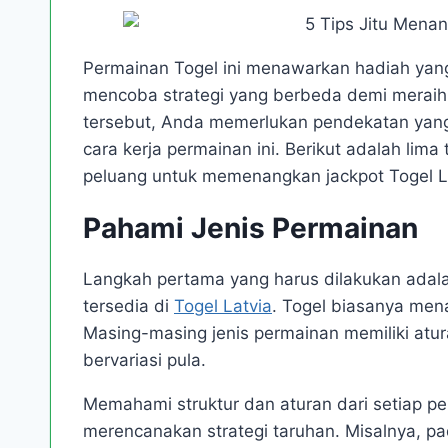
Permainan Togel ini menawarkan hadiah yan
mencoba strategi yang berbeda demi merai
tersebut, Anda memerlukan pendekatan ya
cara kerja permainan ini. Berikut adalah li
peluang untuk memenangkan jackpot Togel L
Pahami Jenis Permainan
Langkah pertama yang harus dilakukan adal
tersedia di
Togel Latvia
. Togel biasanya men
Masing-masing jenis permainan memiliki at
bervariasi pula.
Memahami struktur dan aturan dari setiap
merencanakan strategi taruhan. Misalnya, 