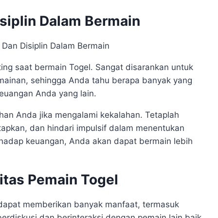
siplin Dalam Bermain
ing saat bermain Togel. Sangat disarankan untuk
ainan, sehingga Anda tahu berapa banyak yang
euangan Anda yang lain.
uhan Anda jika mengalami kekalahan. Tetaplah
tapkan, dan hindari impulsif dalam menentukan
erhadap keuangan, Anda akan dapat bermain lebih
tas Pemain Togel
dapat memberikan banyak manfaat, termasuk
rdiskusi dan berinteraksi dengan pemain lain baik