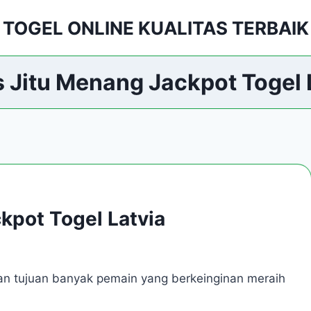
TOGEL ONLINE KUALITAS TERBAIK
s Jitu Menang Jackpot Togel 
kpot Togel Latvia
n tujuan banyak pemain yang berkeinginan meraih