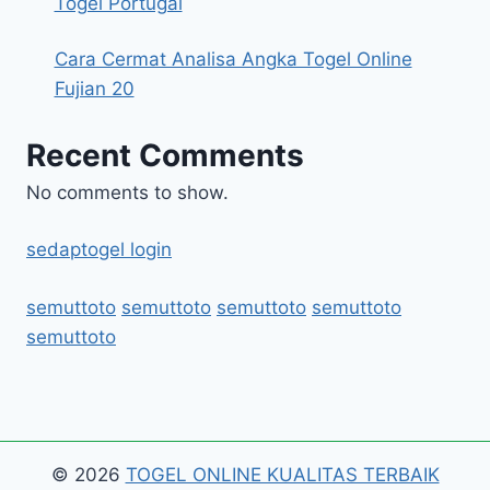
Togel Portugal
Cara Cermat Analisa Angka Togel Online
Fujian 20
Recent Comments
No comments to show.
sedaptogel login
semuttoto
semuttoto
semuttoto
semuttoto
semuttoto
© 2026
TOGEL ONLINE KUALITAS TERBAIK