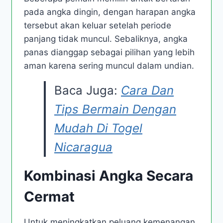
pada angka dingin, dengan harapan angka
tersebut akan keluar setelah periode
panjang tidak muncul. Sebaliknya, angka
panas dianggap sebagai pilihan yang lebih
aman karena sering muncul dalam undian.
Baca Juga:
Cara Dan
Tips Bermain Dengan
Mudah Di Togel
Nicaragua
Kombinasi Angka Secara
Cermat
Untuk meningkatkan peluang kemenangan,