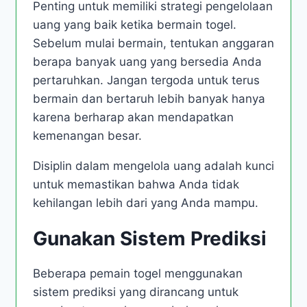
Penting untuk memiliki strategi pengelolaan
uang yang baik ketika bermain togel.
Sebelum mulai bermain, tentukan anggaran
berapa banyak uang yang bersedia Anda
pertaruhkan. Jangan tergoda untuk terus
bermain dan bertaruh lebih banyak hanya
karena berharap akan mendapatkan
kemenangan besar.
Disiplin dalam mengelola uang adalah kunci
untuk memastikan bahwa Anda tidak
kehilangan lebih dari yang Anda mampu.
Gunakan Sistem Prediksi
Beberapa pemain togel menggunakan
sistem prediksi yang dirancang untuk