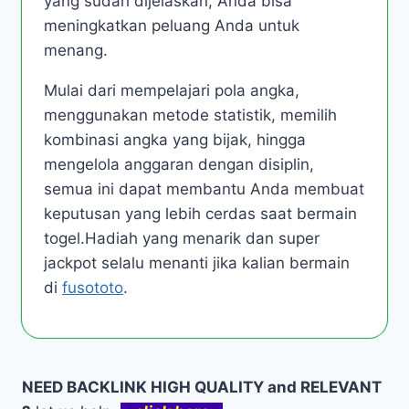
yang sudah dijelaskan, Anda bisa
meningkatkan peluang Anda untuk
menang.
Mulai dari mempelajari pola angka,
menggunakan metode statistik, memilih
kombinasi angka yang bijak, hingga
mengelola anggaran dengan disiplin,
semua ini dapat membantu Anda membuat
keputusan yang lebih cerdas saat bermain
togel.Hadiah yang menarik dan super
jackpot selalu menanti jika kalian bermain
di
fusototo
.
NEED BACKLINK HIGH QUALITY and RELEVANT