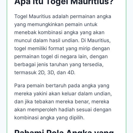
Apa Itu Togel Mauritius?
Togel Mauritius adalah permainan angka
yang memungkinkan pemain untuk
menebak kombinasi angka yang akan
muncul dalam hasil undian. Di Mauritius,
togel memiliki format yang mirip dengan
permainan togel di negara lain, dengan
berbagai jenis taruhan yang tersedia,
termasuk 2D, 3D, dan 4D.
Para pemain bertaruh pada angka yang
mereka yakini akan keluar dalam undian,
dan jika tebakan mereka benar, mereka
akan memperoleh hadiah sesuai dengan
kombinasi angka yang dipilih.