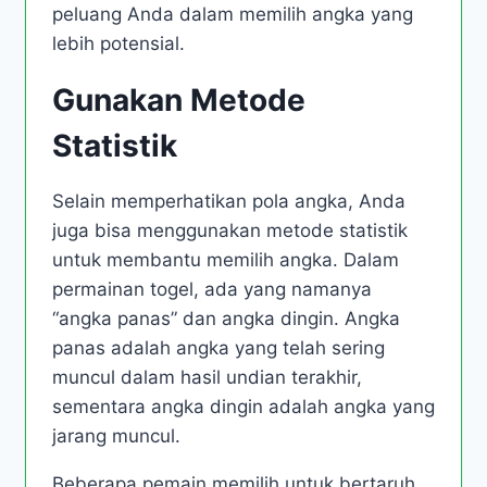
peluang Anda dalam memilih angka yang
lebih potensial.
Gunakan Metode
Statistik
Selain memperhatikan pola angka, Anda
juga bisa menggunakan metode statistik
untuk membantu memilih angka. Dalam
permainan togel, ada yang namanya
“angka panas” dan angka dingin. Angka
panas adalah angka yang telah sering
muncul dalam hasil undian terakhir,
sementara angka dingin adalah angka yang
jarang muncul.
Beberapa pemain memilih untuk bertaruh