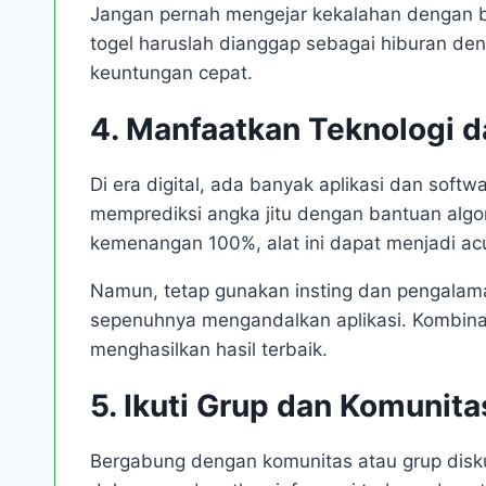
Jangan pernah mengejar kekalahan dengan be
togel haruslah dianggap sebagai hiburan deng
keuntungan cepat.
4. Manfaatkan Teknologi da
Di era digital, ada banyak aplikasi dan soft
memprediksi angka jitu dengan bantuan algori
kemenangan 100%, alat ini dapat menjadi a
Namun, tetap gunakan insting dan pengalama
sepenuhnya mengandalkan aplikasi. Kombinasi 
menghasilkan hasil terbaik.
5. Ikuti Grup dan Komunit
Bergabung dengan komunitas atau grup diskus