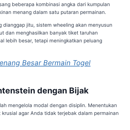
ang beberapa kombinasi angka dari kumpulan
kinan menang dalam satu putaran permainan.
g dianggap jitu, sistem wheeling akan menyusun
ut dan menghasilkan banyak tiket taruhan
l lebih besar, tetapi meningkatkan peluang
Menang Besar Bermain Togel
htenstein dengan Bijak
dalah mengelola modal dengan disiplin. Menentukan
t krusial agar Anda tidak terjebak dalam permainan