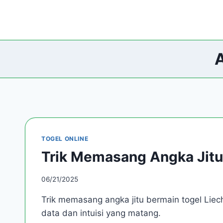
Skip
to
content
A
TOGEL ONLINE
Trik Memasang Angka Jitu
06/21/2025
Trik memasang angka jitu bermain togel Liech
data dan intuisi yang matang.