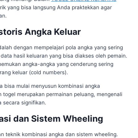
rik yang bisa langsung Anda praktekkan agar
an.
istoris Angka Keluar
alah dengan mempelajari pola angka yang sering
 data hasil keluaran yang bisa diakses oleh pemain.
enemukan angka-angka yang cenderung sering
ang keluar (cold numbers).
da bisa mulai menyusun kombinasi angka
n togel merupakan permainan peluang, mengenali
 secara signifikan.
asi dan Sistem Wheeling
n teknik kombinasi angka dan sistem wheeling.