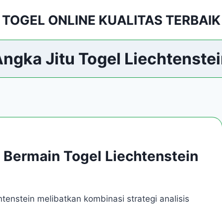
TOGEL ONLINE KUALITAS TERBAIK
ngka Jitu Togel Liechtenste
 Bermain Togel Liechtenstein
tenstein melibatkan kombinasi strategi analisis