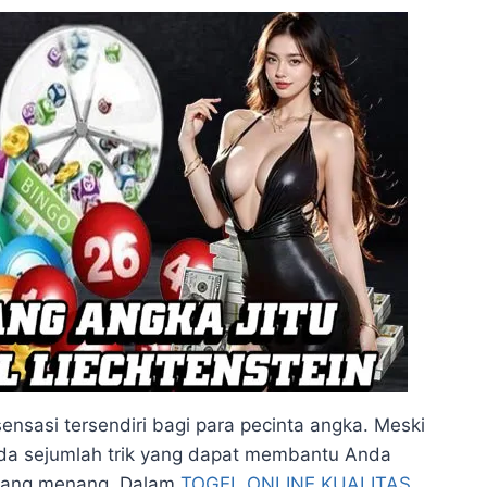
nsasi tersendiri bagi para pecinta angka. Meski
da sejumlah trik yang dapat membantu Anda
luang menang. Dalam
TOGEL ONLINE KUALITAS