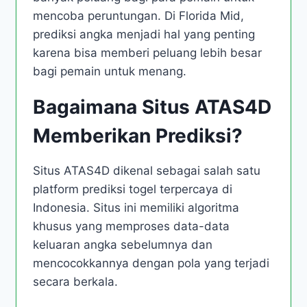
mencoba peruntungan. Di Florida Mid,
prediksi angka menjadi hal yang penting
karena bisa memberi peluang lebih besar
bagi pemain untuk menang.
Bagaimana Situs ATAS4D
Memberikan Prediksi?
Situs ATAS4D dikenal sebagai salah satu
platform prediksi togel terpercaya di
Indonesia. Situs ini memiliki algoritma
khusus yang memproses data-data
keluaran angka sebelumnya dan
mencocokkannya dengan pola yang terjadi
secara berkala.