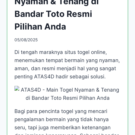
Nyaman & Tenang di
Bandar Toto Resmi
Pilihan Anda
05/08/2025
Di tengah maraknya situs togel online,
menemukan tempat bermain yang nyaman,
aman, dan resmi menjadi hal yang sangat
penting ATAS4D hadir sebagai solusi.
Bagi para pencinta togel yang mencari
pengalaman bermain yang tidak hanya
seru, tapi juga memberikan ketenangan