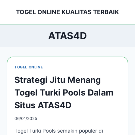
Skip
TOGEL ONLINE KUALITAS TERBAIK
to
content
ATAS4D
TOGEL ONLINE
Strategi Jitu Menang
Togel Turki Pools Dalam
Situs ATAS4D
06/01/2025
Togel Turki Pools semakin populer di