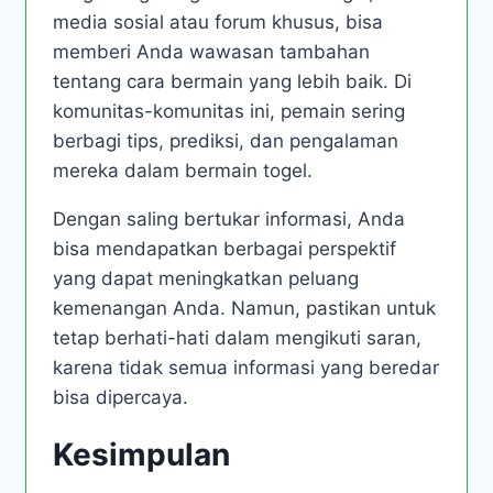
media sosial atau forum khusus, bisa
memberi Anda wawasan tambahan
tentang cara bermain yang lebih baik. Di
komunitas-komunitas ini, pemain sering
berbagi tips, prediksi, dan pengalaman
mereka dalam bermain togel.
Dengan saling bertukar informasi, Anda
bisa mendapatkan berbagai perspektif
yang dapat meningkatkan peluang
kemenangan Anda. Namun, pastikan untuk
tetap berhati-hati dalam mengikuti saran,
karena tidak semua informasi yang beredar
bisa dipercaya.
Kesimpulan