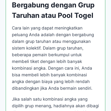
Bergabung dengan Grup
Taruhan atau Pool Togel
Cara lain yang dapat meningkatkan
peluang Anda adalah dengan bergabung
dalam grup taruhan atau menggunakan
sistem kolektif. Dalam grup taruhan,
beberapa pemain berkumpul untuk
membeli tiket dengan lebih banyak
kombinasi angka. Dengan cara ini, Anda
bisa membeli lebih banyak kombinasi
angka dengan biaya yang lebih rendah
dibandingkan jika Anda bermain sendiri.
Jika salah satu kombinasi angka yang
dipilih grup menang, hadiahnya akan dibagi