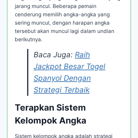
jarang muncul. Beberapa pemain
cenderung memilih angka-angka yang
sering muncul, dengan harapan angka
tersebut akan muncul lagi dalam undian
berikutnya.
Baca Juga:
Raih
Jackpot Besar Togel
Spanyol Dengan
Strategi Terbaik
Terapkan Sistem
Kelompok Angka
Sistem kelompok angka adalah strategi