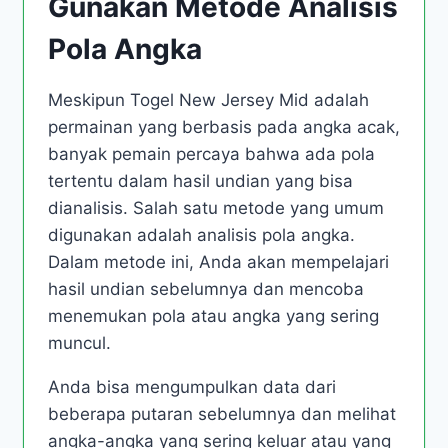
Gunakan Metode Analisis
Pola Angka
Meskipun Togel New Jersey Mid adalah
permainan yang berbasis pada angka acak,
banyak pemain percaya bahwa ada pola
tertentu dalam hasil undian yang bisa
dianalisis. Salah satu metode yang umum
digunakan adalah analisis pola angka.
Dalam metode ini, Anda akan mempelajari
hasil undian sebelumnya dan mencoba
menemukan pola atau angka yang sering
muncul.
Anda bisa mengumpulkan data dari
beberapa putaran sebelumnya dan melihat
angka-angka yang sering keluar atau yang