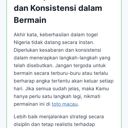
dan Konsistensi dalam
Bermain
Akhir kata, keberhasilan dalam togel
Nigeria tidak datang secara instan.
Diperlukan kesabaran dan konsistensi
dalam menerapkan langkah-langkah yang
telah disebutkan. Jangan tergoda untuk
bermain secara terburu-buru atau terlalu
berharap angka tertentu akan keluar setiap
hari. Jika semua sudah jelas, maka Kamu
hanya perlu satu langkah lagi, nikmati
permainan ini di
toto macau
.
Lebih baik menjalankan strategi secara
disiplin dan tetap realistis terhadap