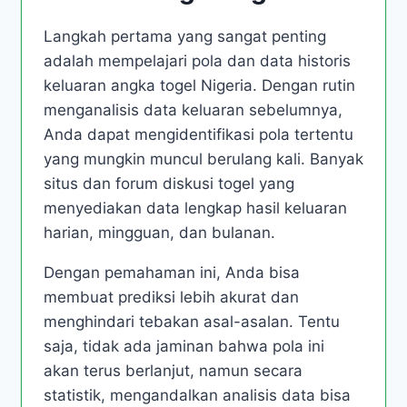
Langkah pertama yang sangat penting
adalah mempelajari pola dan data historis
keluaran angka togel Nigeria. Dengan rutin
menganalisis data keluaran sebelumnya,
Anda dapat mengidentifikasi pola tertentu
yang mungkin muncul berulang kali. Banyak
situs dan forum diskusi togel yang
menyediakan data lengkap hasil keluaran
harian, mingguan, dan bulanan.
Dengan pemahaman ini, Anda bisa
membuat prediksi lebih akurat dan
menghindari tebakan asal-asalan. Tentu
saja, tidak ada jaminan bahwa pola ini
akan terus berlanjut, namun secara
statistik, mengandalkan analisis data bisa