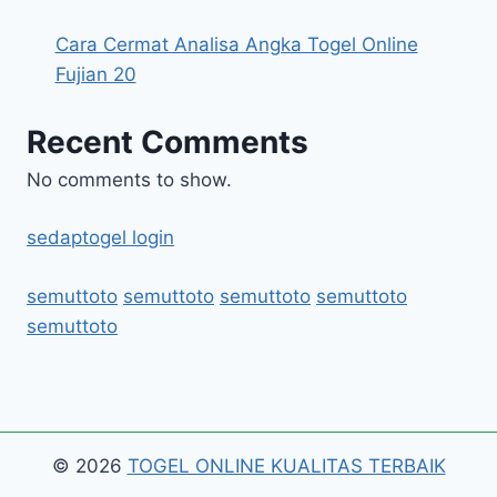
Cara Cermat Analisa Angka Togel Online
Fujian 20
Recent Comments
No comments to show.
sedaptogel login
semuttoto
semuttoto
semuttoto
semuttoto
semuttoto
© 2026
TOGEL ONLINE KUALITAS TERBAIK