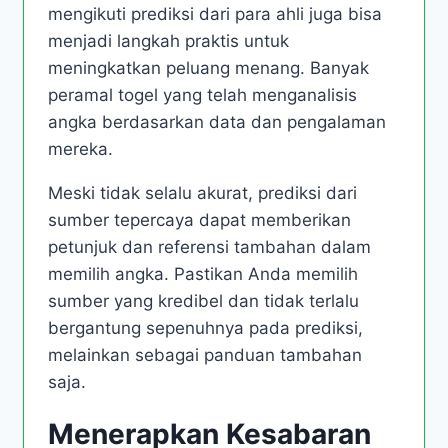
mengikuti prediksi dari para ahli juga bisa
menjadi langkah praktis untuk
meningkatkan peluang menang. Banyak
peramal togel yang telah menganalisis
angka berdasarkan data dan pengalaman
mereka.
Meski tidak selalu akurat, prediksi dari
sumber tepercaya dapat memberikan
petunjuk dan referensi tambahan dalam
memilih angka. Pastikan Anda memilih
sumber yang kredibel dan tidak terlalu
bergantung sepenuhnya pada prediksi,
melainkan sebagai panduan tambahan
saja.
Menerapkan Kesabaran