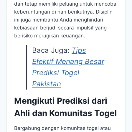
dan tetap memiliki peluang untuk mencoba
keberuntungan di hari berikutnya. Disiplin
ini juga membantu Anda menghindari
kebiasaan berjudi secara impulsif yang
berisiko merugikan keuangan.
Baca Juga:
Tips
Efektif Menang Besar
Prediksi Togel
Pakistan
Mengikuti Prediksi dari
Ahli dan Komunitas Togel
Bergabung dengan komunitas togel atau