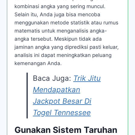
kombinasi angka yang sering muncul.
Selain itu, Anda juga bisa mencoba
menggunakan metode statistik atau rumus
matematis untuk menganalisis angka-
angka tersebut. Meskipun tidak ada
jaminan angka yang diprediksi pasti keluar,
analisis ini dapat meningkatkan peluang
kemenangan Anda.
Baca Juga:
Trik Jitu
Mendapatkan
Jackpot Besar Di
Togel Tennessee
Gunakan Sistem Taruhan