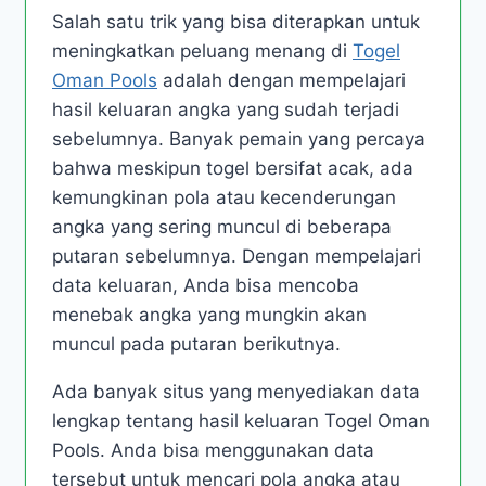
Salah satu trik yang bisa diterapkan untuk
meningkatkan peluang menang di
Togel
Oman Pools
adalah dengan mempelajari
hasil keluaran angka yang sudah terjadi
sebelumnya. Banyak pemain yang percaya
bahwa meskipun togel bersifat acak, ada
kemungkinan pola atau kecenderungan
angka yang sering muncul di beberapa
putaran sebelumnya. Dengan mempelajari
data keluaran, Anda bisa mencoba
menebak angka yang mungkin akan
muncul pada putaran berikutnya.
Ada banyak situs yang menyediakan data
lengkap tentang hasil keluaran Togel Oman
Pools. Anda bisa menggunakan data
tersebut untuk mencari pola angka atau