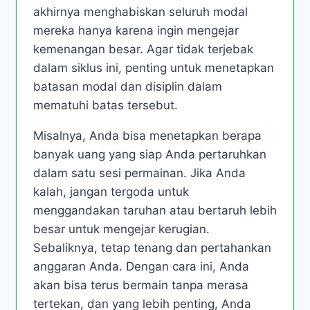
akhirnya menghabiskan seluruh modal
mereka hanya karena ingin mengejar
kemenangan besar. Agar tidak terjebak
dalam siklus ini, penting untuk menetapkan
batasan modal dan disiplin dalam
mematuhi batas tersebut.
Misalnya, Anda bisa menetapkan berapa
banyak uang yang siap Anda pertaruhkan
dalam satu sesi permainan. Jika Anda
kalah, jangan tergoda untuk
menggandakan taruhan atau bertaruh lebih
besar untuk mengejar kerugian.
Sebaliknya, tetap tenang dan pertahankan
anggaran Anda. Dengan cara ini, Anda
akan bisa terus bermain tanpa merasa
tertekan, dan yang lebih penting, Anda