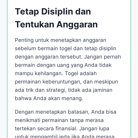
Tetap Disiplin dan
Tentukan Anggaran
Penting untuk menetapkan anggaran
sebelum bermain togel dan tetap disiplin
dengan anggaran tersebut. Jangan pernah
bermain dengan uang yang Anda tidak
mampu kehilangan. Togel adalah
permainan keberuntungan, dan meskipun
ada trik dan strategi, tidak ada jaminan
bahwa Anda akan menang.
Dengan menetapkan batasan, Anda bisa
menikmati permainan tanpa merasa
tertekan secara finansial. Jangan lupa
untuk mengambil jeda jika Anda merasa