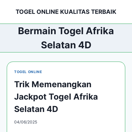
Skip
TOGEL ONLINE KUALITAS TERBAIK
to
content
Bermain Togel Afrika
Selatan 4D
TOGEL ONLINE
Trik Memenangkan
Jackpot Togel Afrika
Selatan 4D
04/06/2025