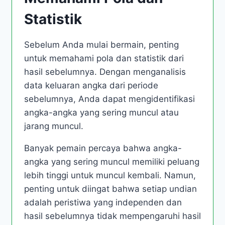
Statistik
Sebelum Anda mulai bermain, penting
untuk memahami pola dan statistik dari
hasil sebelumnya. Dengan menganalisis
data keluaran angka dari periode
sebelumnya, Anda dapat mengidentifikasi
angka-angka yang sering muncul atau
jarang muncul.
Banyak pemain percaya bahwa angka-
angka yang sering muncul memiliki peluang
lebih tinggi untuk muncul kembali. Namun,
penting untuk diingat bahwa setiap undian
adalah peristiwa yang independen dan
hasil sebelumnya tidak mempengaruhi hasil