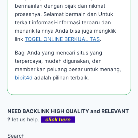
bermainlah dengan bijak dan nikmati
prosesnya. Selamat bermain dan Untuk
terkait informasi-informasi terbaru dan
menarik lainnya Anda bisa juga mengklik
link
TOGEL ONLINE BERKUALITAS
.
Bagi Anda yang mencari situs yang
terpercaya, mudah digunakan, dan
memberikan peluang besar untuk menang,
bibit4d
adalah pilihan terbaik.
NEED BACKLINK HIGH QUALITY and RELEVANT
?
let us help.
click here
Search