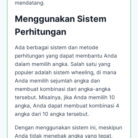
mendatang.
Menggunakan Sistem
Perhitungan
Ada berbagai sistem dan metode
perhitungan yang dapat membantu Anda
dalam memilih angka. Salah satu yang
populer adalah sistem wheeling, di mana
Anda memilih sejumlah angka dan
membuat kombinasi dari angka-angka
tersebut. Misalnya, jika Anda memilih 10
angka, Anda dapat membuat kombinasi 4
angka dari 10 angka tersebut.
Dengan menggunakan sistem ini, meskipun
Anda tidak menebak angka yang tepat,