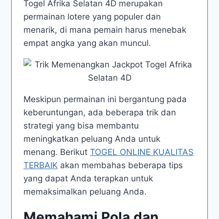
Togel Afrika Selatan 4D merupakan
permainan lotere yang populer dan
menarik, di mana pemain harus menebak
empat angka yang akan muncul.
Meskipun permainan ini bergantung pada
keberuntungan, ada beberapa trik dan
strategi yang bisa membantu
meningkatkan peluang Anda untuk
menang. Berikut
TOGEL ONLINE KUALITAS
TERBAIK
akan membahas beberapa tips
yang dapat Anda terapkan untuk
memaksimalkan peluang Anda.
Memahami Pola dan