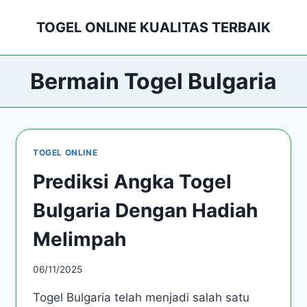
Skip
TOGEL ONLINE KUALITAS TERBAIK
to
content
Bermain Togel Bulgaria
TOGEL ONLINE
Prediksi Angka Togel
Bulgaria Dengan Hadiah
Melimpah
06/11/2025
Togel Bulgaria telah menjadi salah satu