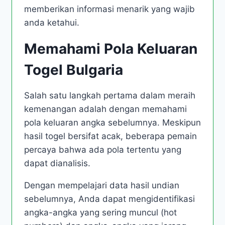
memberikan informasi menarik yang wajib
anda ketahui.
Memahami Pola Keluaran
Togel Bulgaria
Salah satu langkah pertama dalam meraih
kemenangan adalah dengan memahami
pola keluaran angka sebelumnya. Meskipun
hasil togel bersifat acak, beberapa pemain
percaya bahwa ada pola tertentu yang
dapat dianalisis.
Dengan mempelajari data hasil undian
sebelumnya, Anda dapat mengidentifikasi
angka-angka yang sering muncul (hot