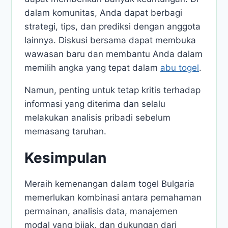
dalam komunitas, Anda dapat berbagi
strategi, tips, dan prediksi dengan anggota
lainnya. Diskusi bersama dapat membuka
wawasan baru dan membantu Anda dalam
memilih angka yang tepat dalam
abu togel
.
Namun, penting untuk tetap kritis terhadap
informasi yang diterima dan selalu
melakukan analisis pribadi sebelum
memasang taruhan.
Kesimpulan
Meraih kemenangan dalam togel Bulgaria
memerlukan kombinasi antara pemahaman
permainan, analisis data, manajemen
modal yang bijak, dan dukungan dari