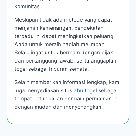
komunitas.
Meskipun tidak ada metode yang dapat
menjamin kemenangan, pendekatan
terpadu ini dapat meningkatkan peluang
Anda untuk meraih hadiah melimpah.
Selalu ingat untuk bermain dengan bijak
dan bertanggung jawab, serta anggaplah
togel sebagai hiburan semata.
Selain memberikan informasi lengkap, kami
juga menyediakan situs
abu togel
sebagai
tempat untuk kalian bermain permainan ini
dengan mudah dan menyenangkan.