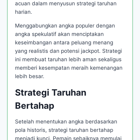
acuan dalam menyusun strategi taruhan
harian.
Menggabungkan angka populer dengan
angka spekulatif akan menciptakan
keseimbangan antara peluang menang
yang realistis dan potensi jackpot. Strategi
ini membuat taruhan lebih aman sekaligus
memberi kesempatan meraih kemenangan
lebih besar.
Strategi Taruhan
Bertahap
Setelah menentukan angka berdasarkan
pola historis, strategi taruhan bertahap
menjadi kunci. Pemain sebaiknya memulai