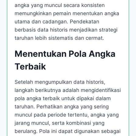
angka yang muncul secara konsisten
memungkinkan pemain menentukan angka
utama dan cadangan. Pendekatan
berbasis data historis menjadikan strategi
taruhan lebih sistematis dan cermat.
Menentukan Pola Angka
Terbaik
Setelah mengumpulkan data historis,
langkah berikutnya adalah mengidentifikasi
pola angka terbaik untuk dipakai dalam
taruhan. Perhatikan angka yang sering
muncul pada periode tertentu, angka yang
jarang muncul, serta kombinasi yang
berulang. Pola ini dapat digunakan sebagai