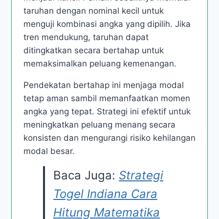
taruhan dengan nominal kecil untuk
menguji kombinasi angka yang dipilih. Jika
tren mendukung, taruhan dapat
ditingkatkan secara bertahap untuk
memaksimalkan peluang kemenangan.
Pendekatan bertahap ini menjaga modal
tetap aman sambil memanfaatkan momen
angka yang tepat. Strategi ini efektif untuk
meningkatkan peluang menang secara
konsisten dan mengurangi risiko kehilangan
modal besar.
Baca Juga:
Strategi
Togel Indiana Cara
Hitung Matematika