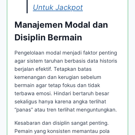
Untuk Jackpot
Manajemen Modal dan
Disiplin Bermain
Pengelolaan modal menjadi faktor penting
agar sistem taruhan berbasis data historis
berjalan efektif. Tetapkan batas
kemenangan dan kerugian sebelum
bermain agar tetap fokus dan tidak
terbawa emosi. Hindari bertaruh besar
sekaligus hanya karena angka terlihat
“panas” atau tren terlihat menguntungkan.
Kesabaran dan disiplin sangat penting.
Pemain yang konsisten memantau pola