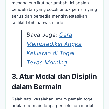
menang pun ikut bertambah. Ini adalah
pendekatan yang cocok untuk pemain yang
serius dan bersedia menginvestasikan
sedikit lebih banyak modal.
Baca Juga:
Cara
Memprediksi Angka
Keluaran di Togel
Texas Morning
3. Atur Modal dan Disiplin
dalam Bermain
Salah satu kesalahan umum pemain togel
adalah bermain tanpa pengelolaan modal