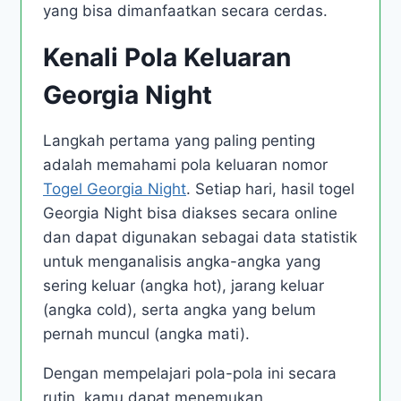
yang bisa dimanfaatkan secara cerdas.
Kenali Pola Keluaran
Georgia Night
Langkah pertama yang paling penting
adalah memahami pola keluaran nomor
Togel Georgia Night
. Setiap hari, hasil togel
Georgia Night bisa diakses secara online
dan dapat digunakan sebagai data statistik
untuk menganalisis angka-angka yang
sering keluar (angka hot), jarang keluar
(angka cold), serta angka yang belum
pernah muncul (angka mati).
Dengan mempelajari pola-pola ini secara
rutin, kamu dapat menemukan