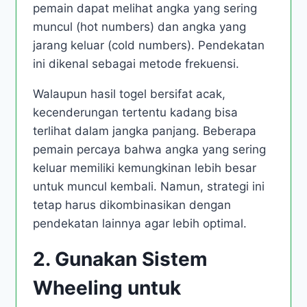
pemain dapat melihat angka yang sering
muncul (hot numbers) dan angka yang
jarang keluar (cold numbers). Pendekatan
ini dikenal sebagai metode frekuensi.
Walaupun hasil togel bersifat acak,
kecenderungan tertentu kadang bisa
terlihat dalam jangka panjang. Beberapa
pemain percaya bahwa angka yang sering
keluar memiliki kemungkinan lebih besar
untuk muncul kembali. Namun, strategi ini
tetap harus dikombinasikan dengan
pendekatan lainnya agar lebih optimal.
2. Gunakan Sistem
Wheeling untuk