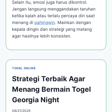
Selain itu, emosi juga harus dikontrol.
Jangan langsung menggandakan taruhan
ketika kalah atau terlalu percaya diri saat
menang di
pahingwin
. Mainkan dengan
kepala dingin dan strategi yang matang
agar hasilnya lebih konsisten.
TOGEL ONLINE
Strategi Terbaik Agar
Menang Bermain Togel
Georgia Night
06/21/2025