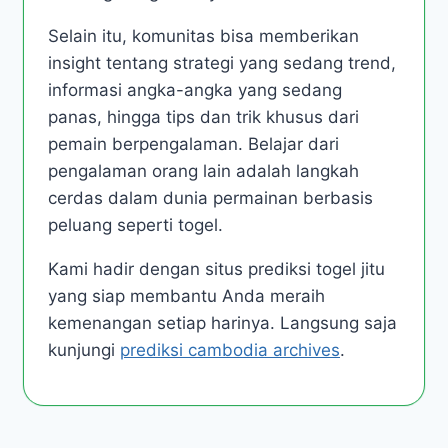
Selain itu, komunitas bisa memberikan
insight tentang strategi yang sedang trend,
informasi angka-angka yang sedang
panas, hingga tips dan trik khusus dari
pemain berpengalaman. Belajar dari
pengalaman orang lain adalah langkah
cerdas dalam dunia permainan berbasis
peluang seperti togel.
Kami hadir dengan situs prediksi togel jitu
yang siap membantu Anda meraih
kemenangan setiap harinya. Langsung saja
kunjungi
prediksi cambodia archives
.