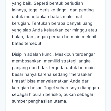
yang baik. Seperti bentuk perjudian
lainnya, togel berisiko tinggi, dan penting
untuk menetapkan batas maksimal
kerugian. Tentukan berapa banyak uang
yang siap Anda keluarkan per minggu atau
bulan, dan jangan pernah bermain melebihi
batas tersebut.
Disiplin adalah kunci. Meskipun terdengar
membosankan, memiliki strategi jangka
panjang dan tidak tergoda untuk bermain
besar hanya karena sedang “merasakan
firasat” bisa menyelamatkan Anda dari
kerugian besar. Togel seharusnya dianggap
sebagai hiburan berisiko, bukan sebagai
sumber penghasilan utama.