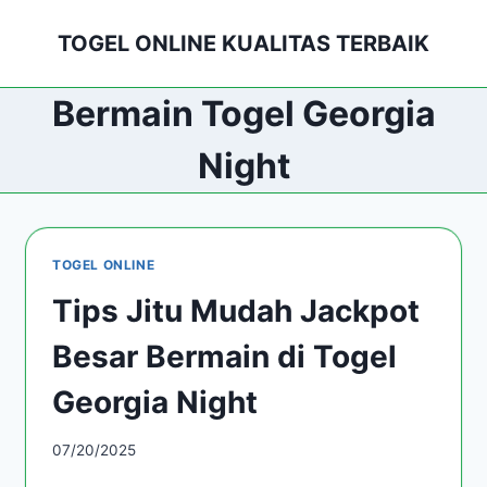
Skip
TOGEL ONLINE KUALITAS TERBAIK
to
content
Bermain Togel Georgia
Night
TOGEL ONLINE
Tips Jitu Mudah Jackpot
Besar Bermain di Togel
Georgia Night
07/20/2025