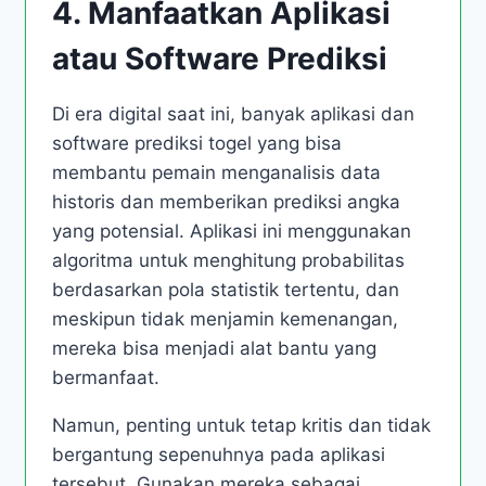
4. Manfaatkan Aplikasi
atau Software Prediksi
Di era digital saat ini, banyak aplikasi dan
software prediksi togel yang bisa
membantu pemain menganalisis data
historis dan memberikan prediksi angka
yang potensial. Aplikasi ini menggunakan
algoritma untuk menghitung probabilitas
berdasarkan pola statistik tertentu, dan
meskipun tidak menjamin kemenangan,
mereka bisa menjadi alat bantu yang
bermanfaat.
Namun, penting untuk tetap kritis dan tidak
bergantung sepenuhnya pada aplikasi
tersebut. Gunakan mereka sebagai