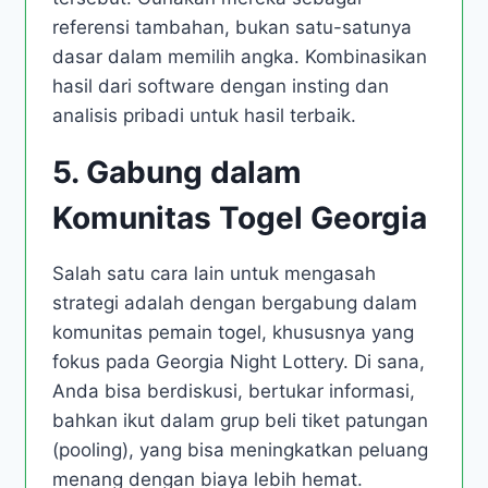
referensi tambahan, bukan satu-satunya
dasar dalam memilih angka. Kombinasikan
hasil dari software dengan insting dan
analisis pribadi untuk hasil terbaik.
5. Gabung dalam
Komunitas Togel Georgia
Salah satu cara lain untuk mengasah
strategi adalah dengan bergabung dalam
komunitas pemain togel, khususnya yang
fokus pada Georgia Night Lottery. Di sana,
Anda bisa berdiskusi, bertukar informasi,
bahkan ikut dalam grup beli tiket patungan
(pooling), yang bisa meningkatkan peluang
menang dengan biaya lebih hemat.