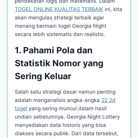
pendekatan logis dan matematis. Dalam
TOGEL ONLINE KUALITAS TERBAIK
ini, kita
akan mengulas strategi terbaik agar
menang bermain togel Georgia Night
secara lebih sistematis dan realistis.
1. Pahami Pola dan
Statistik Nomor yang
Sering Keluar
Salah satu strategi dasar namun penting
adalah menganalisis angka-angka
22 2d
togel
yang sering muncul dalam hasil
undian sebelumnya. Georgia Night Lottery
menyediakan data historis yang bisa
diakses secara publik. Dari data tersebut,