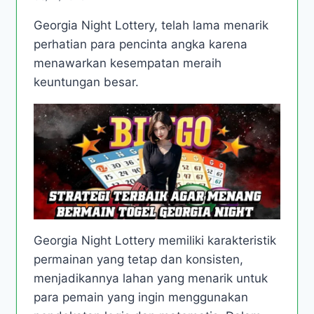
Georgia Night Lottery, telah lama menarik
perhatian para pencinta angka karena
menawarkan kesempatan meraih
keuntungan besar.
Georgia Night Lottery memiliki karakteristik
permainan yang tetap dan konsisten,
menjadikannya lahan yang menarik untuk
para pemain yang ingin menggunakan