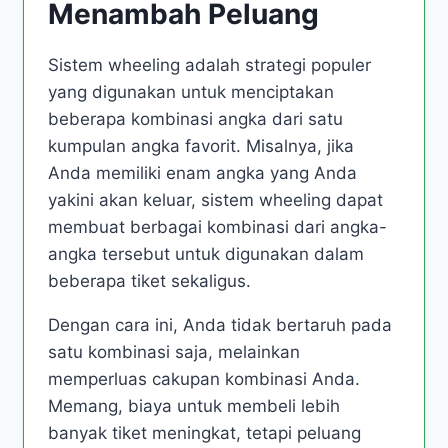
Menambah Peluang
Sistem wheeling adalah strategi populer
yang digunakan untuk menciptakan
beberapa kombinasi angka dari satu
kumpulan angka favorit. Misalnya, jika
Anda memiliki enam angka yang Anda
yakini akan keluar, sistem wheeling dapat
membuat berbagai kombinasi dari angka-
angka tersebut untuk digunakan dalam
beberapa tiket sekaligus.
Dengan cara ini, Anda tidak bertaruh pada
satu kombinasi saja, melainkan
memperluas cakupan kombinasi Anda.
Memang, biaya untuk membeli lebih
banyak tiket meningkat, tetapi peluang