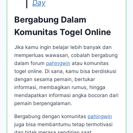
Day
Bergabung Dalam
Komunitas Togel Online
Jika kamu ingin belajar lebih banyak dan
memperluas wawasan, cobalah bergabung
dalam forum
pahingwin
atau komunitas
togel online. Di sana, kamu bisa berdiskusi
dengan sesama pemain, bertukar
informasi, membagikan rumus, hingga
mendapatkan informasi angka bocoran dari
pemain berpengalaman.
Bergabung dengan komunitas
pahingwin
juga bisa membantumu tetap termotivasi
dan tidak merasa sendirian saat