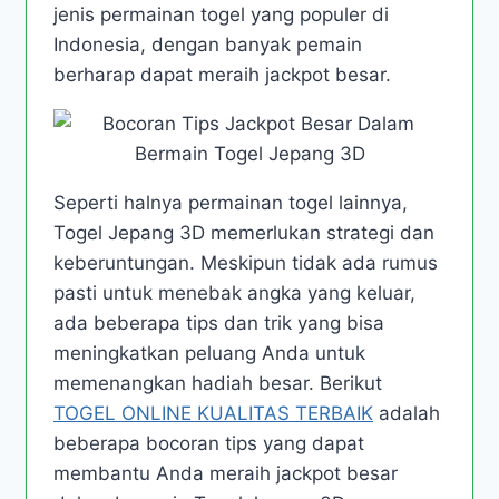
jenis permainan togel yang populer di
Indonesia, dengan banyak pemain
berharap dapat meraih jackpot besar.
Seperti halnya permainan togel lainnya,
Togel Jepang 3D memerlukan strategi dan
keberuntungan. Meskipun tidak ada rumus
pasti untuk menebak angka yang keluar,
ada beberapa tips dan trik yang bisa
meningkatkan peluang Anda untuk
memenangkan hadiah besar. Berikut
TOGEL ONLINE KUALITAS TERBAIK
adalah
beberapa bocoran tips yang dapat
membantu Anda meraih jackpot besar