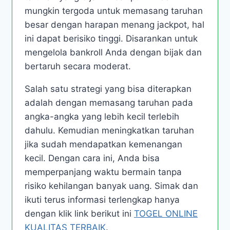
mungkin tergoda untuk memasang taruhan
besar dengan harapan menang jackpot, hal
ini dapat berisiko tinggi. Disarankan untuk
mengelola bankroll Anda dengan bijak dan
bertaruh secara moderat.
Salah satu strategi yang bisa diterapkan
adalah dengan memasang taruhan pada
angka-angka yang lebih kecil terlebih
dahulu. Kemudian meningkatkan taruhan
jika sudah mendapatkan kemenangan
kecil. Dengan cara ini, Anda bisa
memperpanjang waktu bermain tanpa
risiko kehilangan banyak uang. Simak dan
ikuti terus informasi terlengkap hanya
dengan klik link berikut ini
TOGEL ONLINE
KUALITAS TERBAIK
.