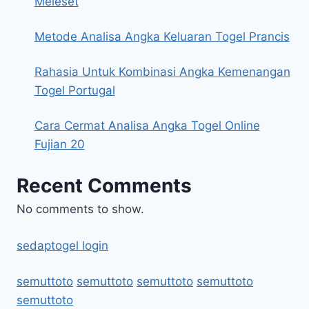
Meleset
Metode Analisa Angka Keluaran Togel Prancis
Rahasia Untuk Kombinasi Angka Kemenangan
Togel Portugal
Cara Cermat Analisa Angka Togel Online
Fujian 20
Recent Comments
No comments to show.
sedaptogel login
semuttoto
semuttoto
semuttoto
semuttoto
semuttoto