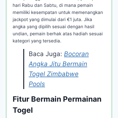
hari Rabu dan Sabtu, di mana pemain
memiliki kesempatan untuk memenangkan
jackpot yang dimulai dari €1 juta. Jika
angka yang dipilih sesuai dengan hasil
undian, pemain berhak atas hadiah sesuai
kategori yang tersedia.
Baca Juga:
Bocoran
Angka Jitu Bermain
Togel Zimbabwe
Pools
Fitur Bermain Permainan
Togel