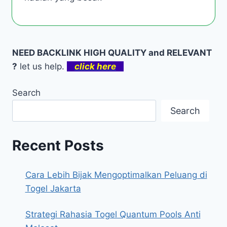
NEED BACKLINK HIGH QUALITY and RELEVANT
?
let us help.
click here
Search
Search
Recent Posts
Cara Lebih Bijak Mengoptimalkan Peluang di
Togel Jakarta
Strategi Rahasia Togel Quantum Pools Anti