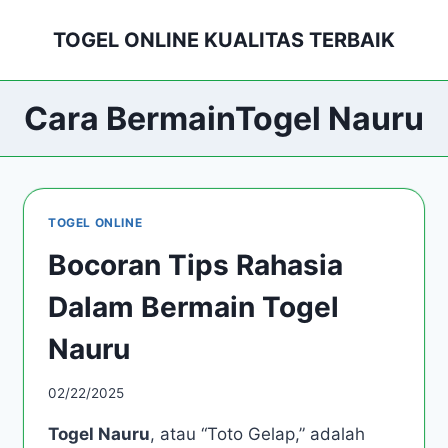
Skip
TOGEL ONLINE KUALITAS TERBAIK
to
content
Cara BermainTogel Nauru
TOGEL ONLINE
Bocoran Tips Rahasia
Dalam Bermain Togel
Nauru
02/22/2025
Togel Nauru
, atau “Toto Gelap,” adalah