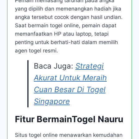
Pemain memasang taruhan pada angka
yang dipilih dan memenangkan hadiah jika
angka tersebut cocok dengan hasil undian.
Saat bermain togel online, pemain dapat
memanfaatkan HP atau laptop, tetapi
penting untuk berhati-hati dalam memilih
agen togel resmi.
Baca Juga:
Strategi
Akurat Untuk Meraih
Cuan Besar Di Togel
Singapore
Fitur Bermain
Togel Nauru
Situs togel online menawarkan kemudahan