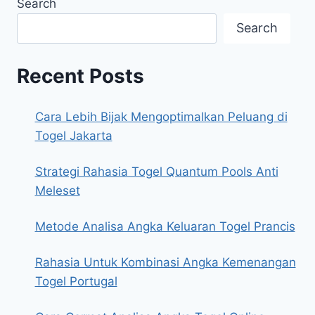
Search
Search
Recent Posts
Cara Lebih Bijak Mengoptimalkan Peluang di
Togel Jakarta
Strategi Rahasia Togel Quantum Pools Anti
Meleset
Metode Analisa Angka Keluaran Togel Prancis
Rahasia Untuk Kombinasi Angka Kemenangan
Togel Portugal