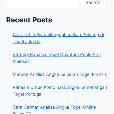
Search
Recent Posts
Cara Lebih Bijak Mengoptimalkan Peluang di
Togel Jakarta
Strategi Rahasia Togel Quantum Pools Anti
Meleset
Metode Analisa Angka Keluaran Togel Prancis
Rahasia Untuk Kombinasi Angka Kemenangan
Togel Portugal
Cara Cermat Analisa Angka Togel Online
Fujian 20