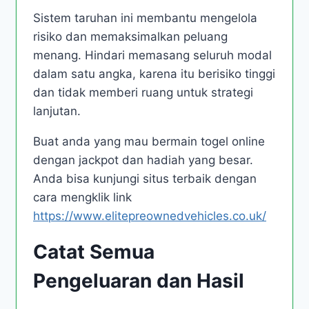
Sistem taruhan ini membantu mengelola
risiko dan memaksimalkan peluang
menang. Hindari memasang seluruh modal
dalam satu angka, karena itu berisiko tinggi
dan tidak memberi ruang untuk strategi
lanjutan.
Buat anda yang mau bermain togel online
dengan jackpot dan hadiah yang besar.
Anda bisa kunjungi situs terbaik dengan
cara mengklik link
https://www.elitepreownedvehicles.co.uk/
Catat Semua
Pengeluaran dan Hasil