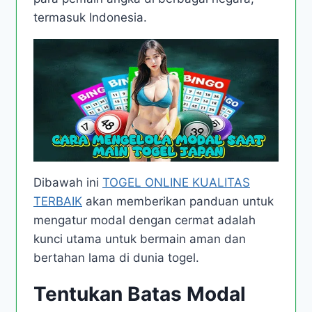
termasuk Indonesia.
Dibawah ini
TOGEL ONLINE KUALITAS
TERBAIK
akan memberikan panduan untuk
mengatur modal dengan cermat adalah
kunci utama untuk bermain aman dan
bertahan lama di dunia togel.
Tentukan Batas Modal