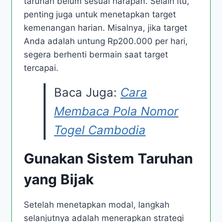
taruhan belum sesuai harapan. Selain itu,
penting juga untuk menetapkan target
kemenangan harian. Misalnya, jika target
Anda adalah untung Rp200.000 per hari,
segera berhenti bermain saat target
tercapai.
Baca Juga:
Cara
Membaca Pola Nomor
Togel Cambodia
Gunakan Sistem Taruhan
yang Bijak
Setelah menetapkan modal, langkah
selanjutnya adalah menerapkan strategi