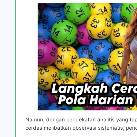
Namun, dengan pendekatan analitis yang tepat
cerdas melibatkan observasi sistematis, penc