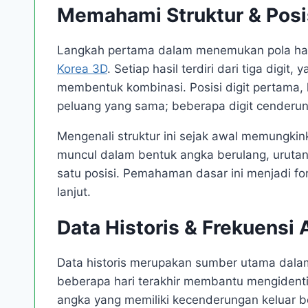
Memahami Struktur & Posi
Langkah pertama dalam menemukan pola har
Korea 3D
. Setiap hasil terdiri dari tiga dig
membentuk kombinasi. Posisi digit pertama, 
peluang yang sama; beberapa digit cenderung 
Mengenali struktur ini sejak awal memungkink
muncul dalam bentuk angka berulang, urutan
satu posisi. Pemahaman dasar ini menjadi fo
lanjut.
Data Historis & Frekuensi
Data historis merupakan sumber utama dalam 
beberapa hari terakhir membantu mengidenti
angka yang memiliki kecenderungan keluar 