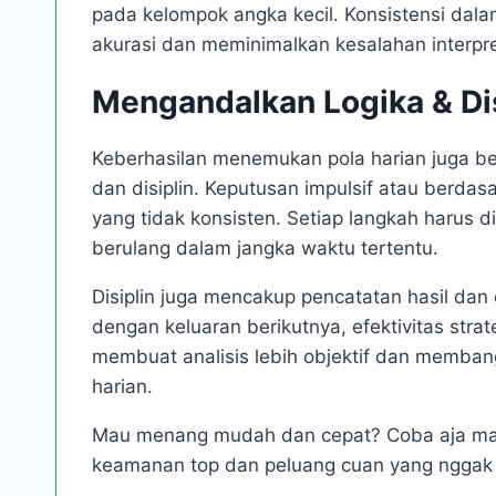
pada kelompok angka kecil. Konsistensi dal
akurasi dan meminimalkan kesalahan interpre
Mengandalkan Logika & Dis
Keberhasilan menemukan pola harian juga 
dan disiplin. Keputusan impulsif atau berda
yang tidak konsisten. Setiap langkah harus 
berulang dalam jangka waktu tertentu.
Disiplin juga mencakup pencatatan hasil da
dengan keluaran berikutnya, efektivitas strat
membuat analisis lebih objektif dan memba
harian.
Mau menang mudah dan cepat? Coba aja ma
keamanan top dan peluang cuan yang nggak