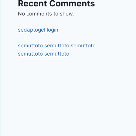
Recent Comments
No comments to show.
sedaptogel login
semuttoto
semuttoto
semuttoto
semuttoto
semuttoto