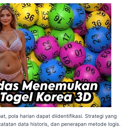
, pola harian dapat diidentifikasi. Strategi yang
atatan data historis, dan penerapan metode logis.