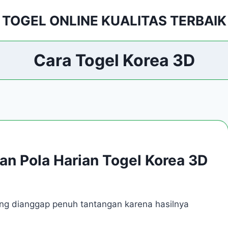
TOGEL ONLINE KUALITAS TERBAIK
Cara Togel Korea 3D
 Pola Harian Togel Korea 3D
ing dianggap penuh tantangan karena hasilnya