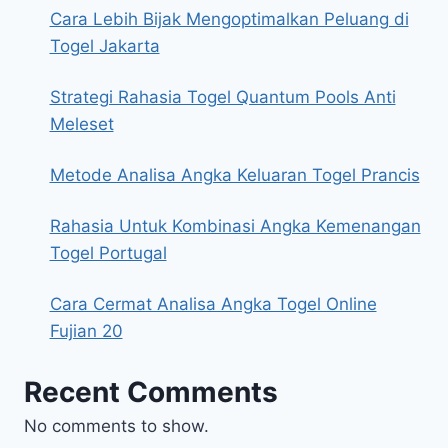
Cara Lebih Bijak Mengoptimalkan Peluang di
Togel Jakarta
Strategi Rahasia Togel Quantum Pools Anti
Meleset
Metode Analisa Angka Keluaran Togel Prancis
Rahasia Untuk Kombinasi Angka Kemenangan
Togel Portugal
Cara Cermat Analisa Angka Togel Online
Fujian 20
Recent Comments
No comments to show.