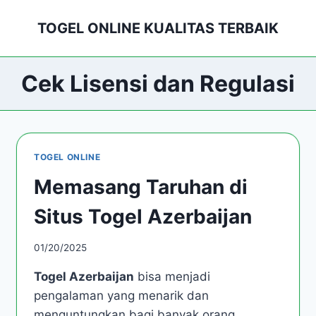
Skip
TOGEL ONLINE KUALITAS TERBAIK
to
content
Cek Lisensi dan Regulasi
TOGEL ONLINE
Memasang Taruhan di
Situs Togel Azerbaijan
01/20/2025
Togel Azerbaijan
bisa menjadi
pengalaman yang menarik dan
menguntungkan bagi banyak orang.