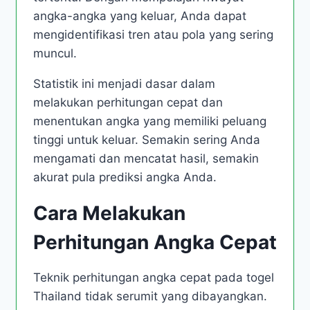
angka-angka yang keluar, Anda dapat
mengidentifikasi tren atau pola yang sering
muncul.
Statistik ini menjadi dasar dalam
melakukan perhitungan cepat dan
menentukan angka yang memiliki peluang
tinggi untuk keluar. Semakin sering Anda
mengamati dan mencatat hasil, semakin
akurat pula prediksi angka Anda.
Cara Melakukan
Perhitungan Angka Cepat
Teknik perhitungan angka cepat pada togel
Thailand tidak serumit yang dibayangkan.