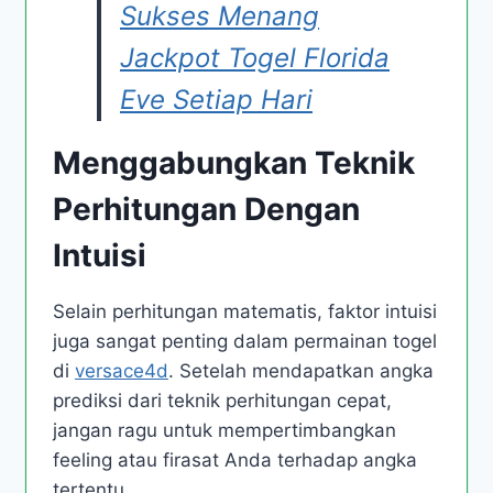
Sukses Menang
Jackpot Togel Florida
Eve Setiap Hari
Menggabungkan Teknik
Perhitungan Dengan
Intuisi
Selain perhitungan matematis, faktor intuisi
juga sangat penting dalam permainan togel
di
versace4d
. Setelah mendapatkan angka
prediksi dari teknik perhitungan cepat,
jangan ragu untuk mempertimbangkan
feeling atau firasat Anda terhadap angka
tertentu.