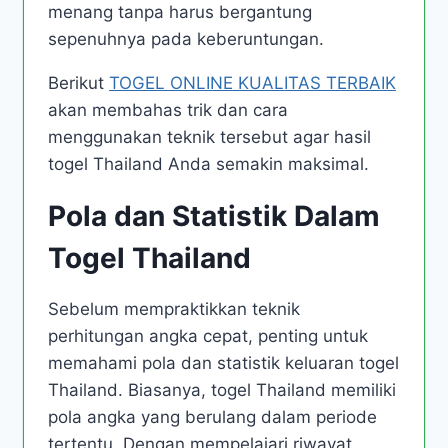
menang tanpa harus bergantung
sepenuhnya pada keberuntungan.
Berikut
TOGEL ONLINE KUALITAS TERBAIK
akan membahas trik dan cara
menggunakan teknik tersebut agar hasil
togel Thailand Anda semakin maksimal.
Pola dan Statistik Dalam
Togel Thailand
Sebelum mempraktikkan teknik
perhitungan angka cepat, penting untuk
memahami pola dan statistik keluaran togel
Thailand. Biasanya, togel Thailand memiliki
pola angka yang berulang dalam periode
tertentu. Dengan mempelajari riwayat