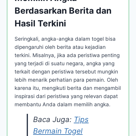
Berdasarkan Berita dan
Hasil Terkini
Seringkali, angka-angka dalam togel bisa
dipengaruhi oleh berita atau kejadian
terkini. Misalnya, jika ada peristiwa penting
yang terjadi di suatu negara, angka yang
terkait dengan peristiwa tersebut mungkin
lebih menarik perhatian para pemain. Oleh
karena itu, mengikuti berita dan mengambil
inspirasi dari peristiwa yang relevan dapat
membantu Anda dalam memilih angka.
Baca Juga:
Tips
Bermain Togel