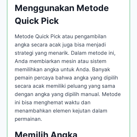
Menggunakan Metode
Quick Pick
Metode Quick Pick atau pengambilan
angka secara acak juga bisa menjadi
strategi yang menarik. Dalam metode ini,
Anda membiarkan mesin atau sistem
memilihkan angka untuk Anda. Banyak
pemain percaya bahwa angka yang dipilih
secara acak memiliki peluang yang sama
dengan angka yang dipilih manual. Metode
ini bisa menghemat waktu dan
menambahkan elemen kejutan dalam
permainan.
Memilih Angka