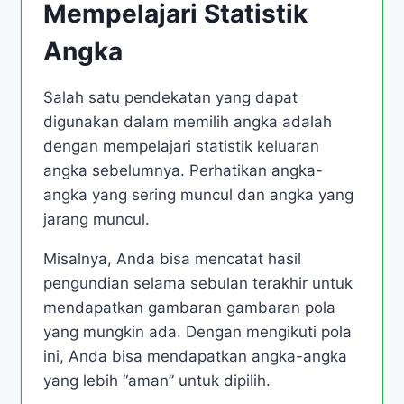
Mempelajari Statistik
Angka
Salah satu pendekatan yang dapat
digunakan dalam memilih angka adalah
dengan mempelajari statistik keluaran
angka sebelumnya. Perhatikan angka-
angka yang sering muncul dan angka yang
jarang muncul.
Misalnya, Anda bisa mencatat hasil
pengundian selama sebulan terakhir untuk
mendapatkan gambaran gambaran pola
yang mungkin ada. Dengan mengikuti pola
ini, Anda bisa mendapatkan angka-angka
yang lebih “aman” untuk dipilih.