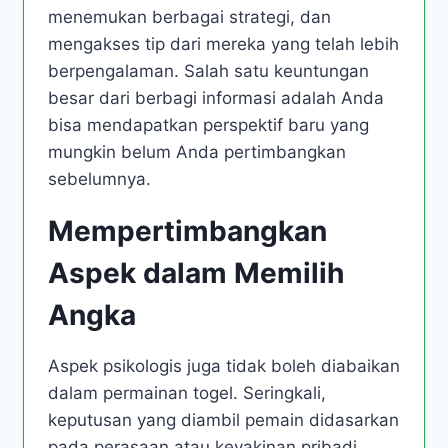
menemukan berbagai strategi, dan
mengakses tip dari mereka yang telah lebih
berpengalaman. Salah satu keuntungan
besar dari berbagi informasi adalah Anda
bisa mendapatkan perspektif baru yang
mungkin belum Anda pertimbangkan
sebelumnya.
Mempertimbangkan
Aspek dalam Memilih
Angka
Aspek psikologis juga tidak boleh diabaikan
dalam permainan togel. Seringkali,
keputusan yang diambil pemain didasarkan
pada perasaan atau keyakinan pribadi.