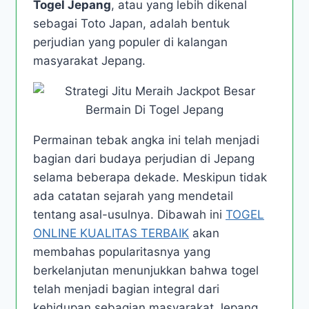
Togel Jepang
, atau yang lebih dikenal
sebagai Toto Japan, adalah bentuk
perjudian yang populer di kalangan
masyarakat Jepang.
Permainan tebak angka ini telah menjadi
bagian dari budaya perjudian di Jepang
selama beberapa dekade. Meskipun tidak
ada catatan sejarah yang mendetail
tentang asal-usulnya. Dibawah ini
TOGEL
ONLINE KUALITAS TERBAIK
akan
membahas popularitasnya yang
berkelanjutan menunjukkan bahwa togel
telah menjadi bagian integral dari
kehidupan sebagian masyarakat Jepang.