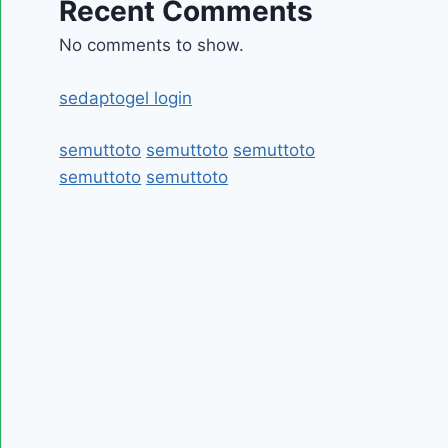
Recent Comments
No comments to show.
sedaptogel login
semuttoto
semuttoto
semuttoto
semuttoto
semuttoto