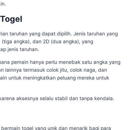
in.
 Togel
ian taruhan yang dapat dipilih. Jenis taruhan yang
(tiga angka), dan 2D (dua angka), yang
p jenis taruhan.
i mana pemain hanya perlu menebak satu angka yang
n lainnya termasuk colok jitu, colok naga, dan
ain untuk meningkatkan peluang mereka untuk
karena aksesnya selalu stabil dan tanpa kendala.
ermain togel yang unik dan menarik bagi para