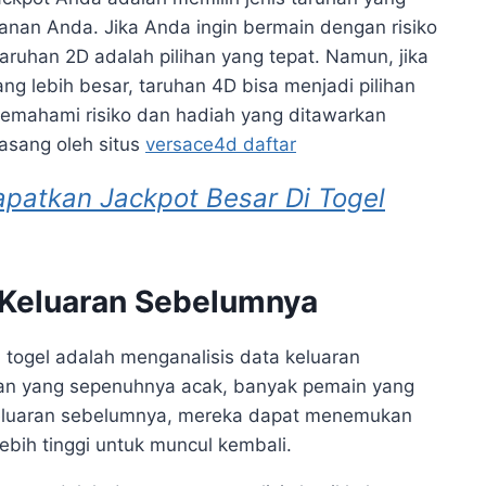
nan Anda. Jika Anda ingin bermain dengan risiko
taruhan 2D adalah pilihan yang tepat. Namun, jika
ng lebih besar, taruhan 4D bisa menjadi pilihan
emahami risiko dan hadiah yang ditawarkan
asang oleh situs
versace4d daftar
apatkan Jackpot Besar Di Togel
 Keluaran Sebelumnya
n togel adalah menganalisis data keluaran
an yang sepenuhnya acak, banyak pemain yang
keluaran sebelumnya, mereka dapat menemukan
ebih tinggi untuk muncul kembali.