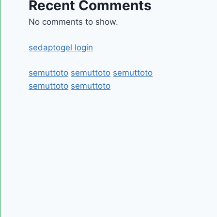
Recent Comments
No comments to show.
sedaptogel login
semuttoto
semuttoto
semuttoto
semuttoto
semuttoto