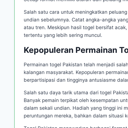
Salah satu cara untuk meningkatkan peluang
undian sebelumnya. Catat angka-angka yan
atau tren. Meskipun hasil togel bersifat ac
tertentu yang lebih sering muncul.
Kepopuleran Permainan To
Permainan togel Pakistan telah menjadi sala
kalangan masyarakat. Kepopuleran permainan 
berpartisipasi dan tingginya antusiasme dala
Salah satu daya tarik utama dari togel Pakis
Banyak pemain terpikat oleh kesempatan un
dalam sekali undian. Hadiah yang tinggi ini 
peruntungan mereka, bahkan dalam situasi k