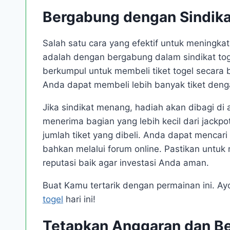
Bergabung dengan Sindika
Salah satu cara yang efektif untuk mening
adalah dengan bergabung dalam sindikat tog
berkumpul untuk membeli tiket togel secar
Anda dapat membeli lebih banyak tiket denga
Jika sindikat menang, hadiah akan dibagi d
menerima bagian yang lebih kecil dari jackp
jumlah tiket yang dibeli. Anda dapat mencari 
bahkan melalui forum online. Pastikan untuk 
reputasi baik agar investasi Anda aman.
Buat Kamu tertarik dengan permainan ini. A
togel
hari ini!
Tetapkan Anggaran dan B