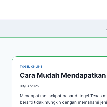
Skip
to
content
TOGEL ONLINE
Cara Mudah Mendapatkan J
03/04/2025
Mendapatkan jackpot besar di togel Texas
berarti tidak mungkin dengan memahami jeni