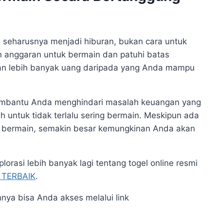
l seharusnya menjadi hiburan, bukan cara untuk
n anggaran untuk bermain dan patuhi batas
an lebih banyak uang daripada yang Anda mampu
embantu Anda menghindari masalah keuangan yang
lah untuk tidak terlalu sering bermain. Meskipun ada
a bermain, semakin besar kemungkinan Anda akan
rasi lebih banyak lagi tentang togel online resmi
 TERBAIK
.
nya bisa Anda akses melalui link