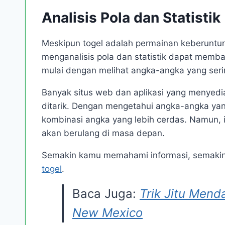
Analisis Pola dan Statistik
Meskipun togel adalah permainan keberunt
menganalisis pola dan statistik dapat mem
mulai dengan melihat angka-angka yang ser
Banyak situs web dan aplikasi yang menyedia
ditarik. Dengan mengetahui angka-angka yan
kombinasi angka yang lebih cerdas. Namun, 
akan berulang di masa depan.
Semakin kamu memahami informasi, semakin 
togel
.
Baca Juga:
Trik Jitu Mend
New Mexico