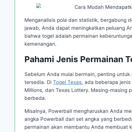
Menganalisis pola dan statistik, bergabung 
jawab, Anda dapat meningkatkan peluang An
bahwa togel adalah permainan keberuntungan
kemenangan.
Pahami Jenis Permainan T
Sebelum Anda mulai bermain, penting untuk
tersedia. Di
Togel Texas
, ada beberapa jenis 
Millions, dan Texas Lottery. Masing-masing 
berbeda.
Misalnya, Powerball mengharuskan Anda memi
angka Powerball dari set angka yang berbe
permainan akan membantu Anda membuat kepu