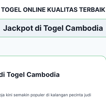
TOGEL ONLINE KUALITAS TERBAIK
Jackpot di Togel Cambodia
 di Togel Cambodia
 kini semakin populer di kalangan pecinta judi