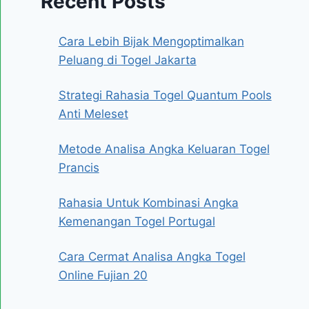
Recent Posts
Cara Lebih Bijak Mengoptimalkan
Peluang di Togel Jakarta
Strategi Rahasia Togel Quantum Pools
Anti Meleset
Metode Analisa Angka Keluaran Togel
Prancis
Rahasia Untuk Kombinasi Angka
Kemenangan Togel Portugal
Cara Cermat Analisa Angka Togel
Online Fujian 20