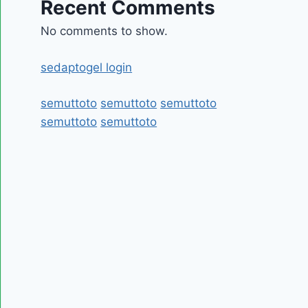
Recent Comments
No comments to show.
sedaptogel login
semuttoto
semuttoto
semuttoto
semuttoto
semuttoto