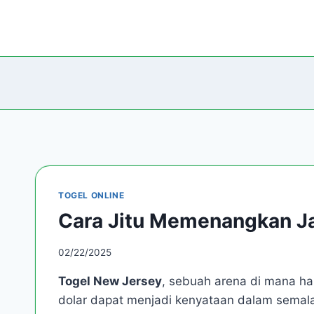
Skip
to
content
TOGEL ONLINE
Cara Jitu Memenangkan Ja
02/22/2025
Togel New Jersey
, sebuah arena di mana h
dolar dapat menjadi kenyataan dalam semal