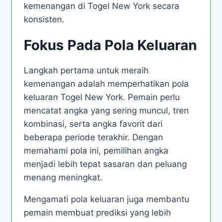
kemenangan di Togel New York secara
konsisten.
Fokus Pada Pola Keluaran
Langkah pertama untuk meraih
kemenangan adalah memperhatikan pola
keluaran Togel New York. Pemain perlu
mencatat angka yang sering muncul, tren
kombinasi, serta angka favorit dari
beberapa periode terakhir. Dengan
memahami pola ini, pemilihan angka
menjadi lebih tepat sasaran dan peluang
menang meningkat.
Mengamati pola keluaran juga membantu
pemain membuat prediksi yang lebih