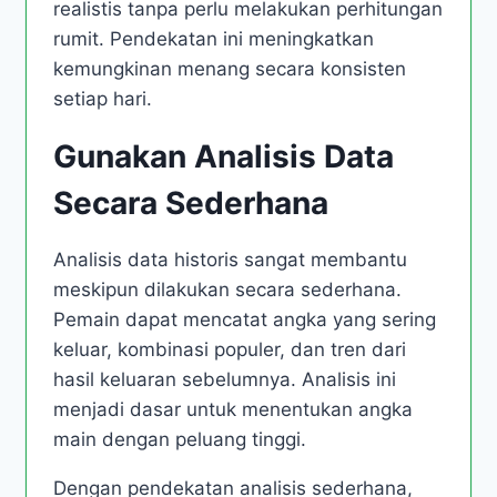
realistis tanpa perlu melakukan perhitungan
rumit. Pendekatan ini meningkatkan
kemungkinan menang secara konsisten
setiap hari.
Gunakan Analisis Data
Secara Sederhana
Analisis data historis sangat membantu
meskipun dilakukan secara sederhana.
Pemain dapat mencatat angka yang sering
keluar, kombinasi populer, dan tren dari
hasil keluaran sebelumnya. Analisis ini
menjadi dasar untuk menentukan angka
main dengan peluang tinggi.
Dengan pendekatan analisis sederhana,