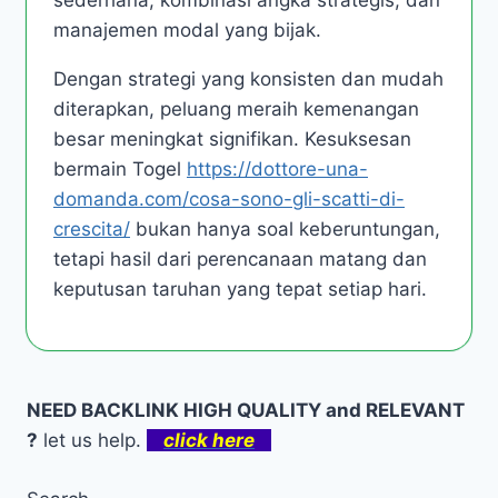
sederhana, kombinasi angka strategis, dan
manajemen modal yang bijak.
Dengan strategi yang konsisten dan mudah
diterapkan, peluang meraih kemenangan
besar meningkat signifikan. Kesuksesan
bermain Togel
https://dottore-una-
domanda.com/cosa-sono-gli-scatti-di-
crescita/
bukan hanya soal keberuntungan,
tetapi hasil dari perencanaan matang dan
keputusan taruhan yang tepat setiap hari.
NEED BACKLINK HIGH QUALITY and RELEVANT
?
let us help.
click here