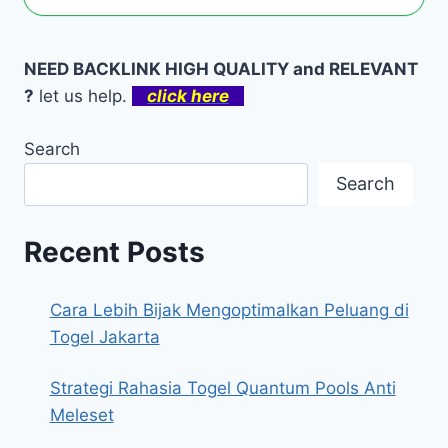
NEED BACKLINK HIGH QUALITY and RELEVANT
?
let us help.
click here
Search
Search
Recent Posts
Cara Lebih Bijak Mengoptimalkan Peluang di
Togel Jakarta
Strategi Rahasia Togel Quantum Pools Anti
Meleset