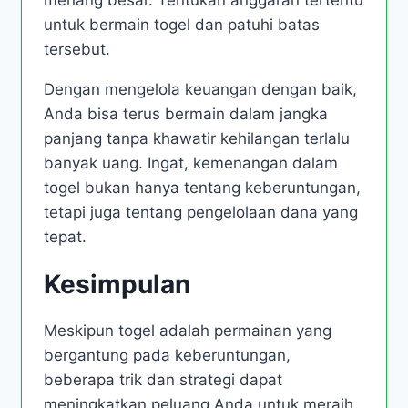
menang besar. Tentukan anggaran tertentu
untuk bermain togel dan patuhi batas
tersebut.
Dengan mengelola keuangan dengan baik,
Anda bisa terus bermain dalam jangka
panjang tanpa khawatir kehilangan terlalu
banyak uang. Ingat, kemenangan dalam
togel bukan hanya tentang keberuntungan,
tetapi juga tentang pengelolaan dana yang
tepat.
Kesimpulan
Meskipun togel adalah permainan yang
bergantung pada keberuntungan,
beberapa trik dan strategi dapat
meningkatkan peluang Anda untuk meraih