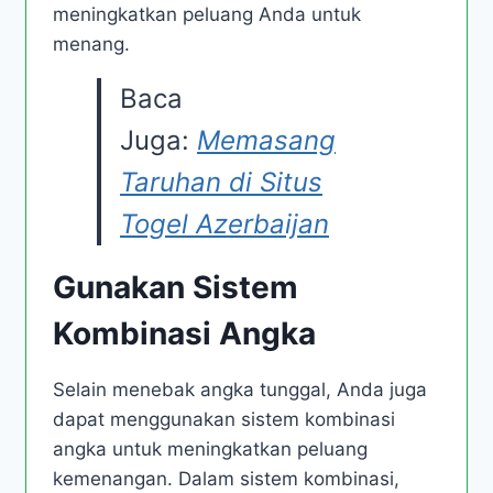
meningkatkan peluang Anda untuk
menang.
Baca
Juga:
Memasang
Taruhan di Situs
Togel Azerbaijan
Gunakan Sistem
Kombinasi Angka
Selain menebak angka tunggal, Anda juga
dapat menggunakan sistem kombinasi
angka untuk meningkatkan peluang
kemenangan. Dalam sistem kombinasi,