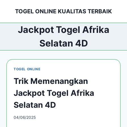
Skip
TOGEL ONLINE KUALITAS TERBAIK
to
content
Jackpot Togel Afrika
Selatan 4D
TOGEL ONLINE
Trik Memenangkan
Jackpot Togel Afrika
Selatan 4D
04/06/2025