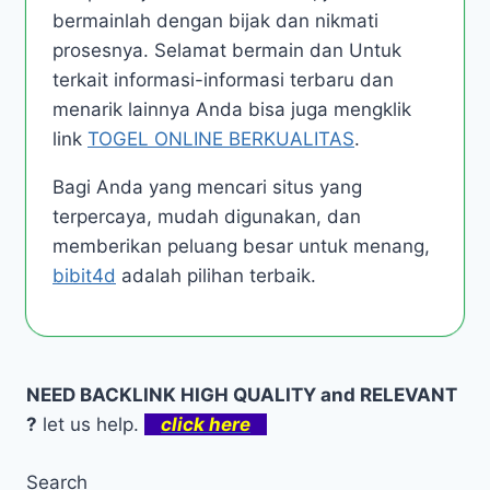
bermainlah dengan bijak dan nikmati
prosesnya. Selamat bermain dan Untuk
terkait informasi-informasi terbaru dan
menarik lainnya Anda bisa juga mengklik
link
TOGEL ONLINE BERKUALITAS
.
Bagi Anda yang mencari situs yang
terpercaya, mudah digunakan, dan
memberikan peluang besar untuk menang,
bibit4d
adalah pilihan terbaik.
NEED BACKLINK HIGH QUALITY and RELEVANT
?
let us help.
click here
Search