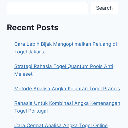
Search
Recent Posts
Cara Lebih Bijak Mengoptimalkan Peluang di
Togel Jakarta
Strategi Rahasia Togel Quantum Pools Anti
Meleset
Metode Analisa Angka Keluaran Togel Prancis
Rahasia Untuk Kombinasi Angka Kemenangan
Togel Portugal
Cara Cermat Analisa Angka Togel Online