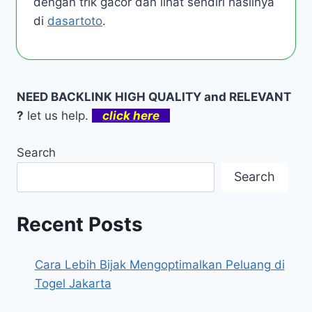
dengan trik gacor dan lihat sendiri hasilnya
di
dasartoto
.
NEED BACKLINK HIGH QUALITY and RELEVANT
?
let us help.
click here
Search
Search
Recent Posts
Cara Lebih Bijak Mengoptimalkan Peluang di
Togel Jakarta