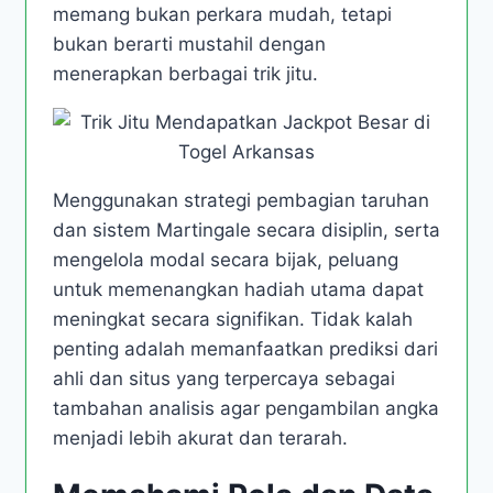
memang bukan perkara mudah, tetapi
bukan berarti mustahil dengan
menerapkan berbagai trik jitu.
Menggunakan strategi pembagian taruhan
dan sistem Martingale secara disiplin, serta
mengelola modal secara bijak, peluang
untuk memenangkan hadiah utama dapat
meningkat secara signifikan. Tidak kalah
penting adalah memanfaatkan prediksi dari
ahli dan situs yang terpercaya sebagai
tambahan analisis agar pengambilan angka
menjadi lebih akurat dan terarah.