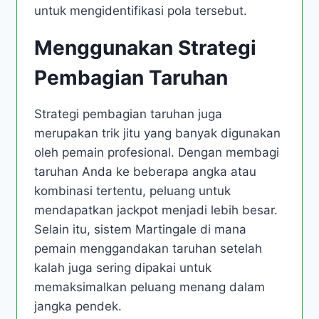
untuk mengidentifikasi pola tersebut.
Menggunakan Strategi
Pembagian Taruhan
Strategi pembagian taruhan juga
merupakan trik jitu yang banyak digunakan
oleh pemain profesional. Dengan membagi
taruhan Anda ke beberapa angka atau
kombinasi tertentu, peluang untuk
mendapatkan jackpot menjadi lebih besar.
Selain itu, sistem Martingale di mana
pemain menggandakan taruhan setelah
kalah juga sering dipakai untuk
memaksimalkan peluang menang dalam
jangka pendek.