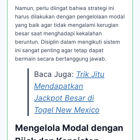
Namun, perlu diingat bahwa strategi ini
harus dilakukan dengan pengelolaan modal
yang baik agar tidak mengalami kerugian
besar saat menghadapi kekalahan
beruntun. Disiplin dalam mengikuti sistem
ini sangat penting agar tetap dapat
bermain secara bertanggung jawab.
Baca Juga:
Trik Jitu
Mendapatkan
Jackpot Besar di
Togel New Mexico
Mengelola Modal dengan