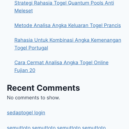
Strategi Rahasia Togel Quantum Pools Anti
Meleset
Metode Analisa Angka Keluaran Togel Prancis
Rahasia Untuk Kombinasi Angka Kemenangan
Togel Portugal
Cara Cermat Analisa Angka Togel Online
Fujian 20
Recent Comments
No comments to show.
sedaptogel login
semuttoto
semuttoto
semuttoto
semuttoto