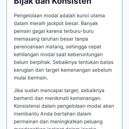
Bijak dan Konsisten
Pengelolaan modal adalah kunci utama
dalam meraih jackpot besar. Banyak
pemain gagal karena terburu-buru
memasang taruhan besar tanpa
perencanaan matang, sehingga cepat
kehilangan modal saat keberuntungan
belum berpihak. Sebaiknya tentukan batas
kerugian dan target kemenangan sebelum
mulai bermain.
Jika sudah mencapai target, sebaiknya
berhenti dan menikmati kemenangan.
Konsistensi dalam pengelolaan modal akan
membantu Anda bertahan dalam
permainan dan meningkatkan peluang